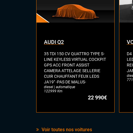
Tél
AUDI Q2
VO
35 TDI 150 CV QUATTRO TYPE S-
D4
LINE KEYLESS VIRTUAL COCKPIT
LE
GPS ACC FRONT ASSIST
RE
CAMERA ATTELAGE SELLERIE
JA
dies
CUIR CHAUFFANT FEUX LEDS
771
JA19" -PAS DE MALUS-
diesel | automatique
122999 Km
22 990€
Voir toutes nos voitures