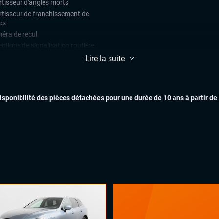
rtisseur d'angles morts
rtisseur de franchissement de
es
éra de recul
ctions de signalisation routière
t assist (avertisseur anti-collision)
Lire la suite
teur de vitesse
k Assist
ars de stationnement avant et
EXTÉR
disponibilité des pièces détachées pour une durée de 10 ans à partir de
ère
ulateur de vitesse
play (Apple carplay, Android auto,
INTÉR
rorLink, système embarqué)
rgeur induction
mic Select, Drive Select (sélection
mode de conduite)
n tactile
nd GPS
inateur de bord
tème Start and Stop