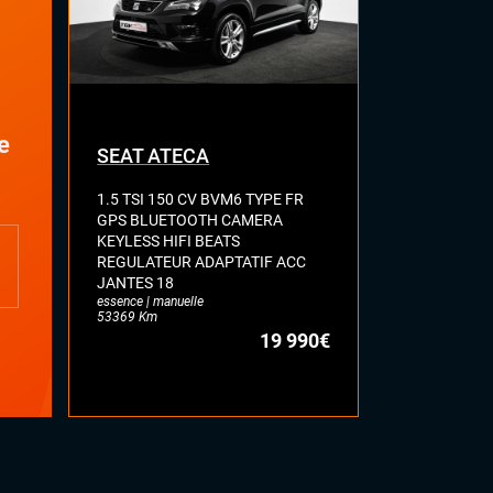
e
SEAT ATECA
VOLKSWA
1.5 TSI 150 CV BVM6 TYPE FR
2.0 BI-TDI 
GPS BLUETOOTH CAMERA
R LINE TOI
KEYLESS HIFI BEATS
FULL CUIR 
REGULATEUR ADAPTATIF ACC
DYNAUDIO 
JANTES 18
ATTELAGE E
essence | manuelle
diesel | automa
53369 Km
77113 Km
19 990€