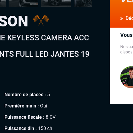
CSON
Déco
Vous 
LINE KEYLESS CAMERA ACC
Nos co
NTS FULL LED JANTES 19
disposi
Nombre de places :
5
Première main :
Oui
Puissance fiscale :
8 CV
Puissance din :
150 ch