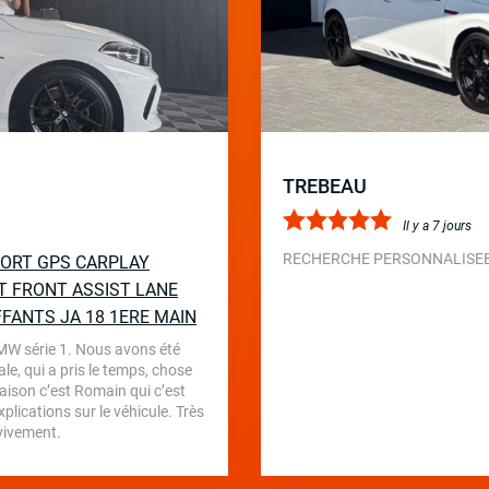
TREBEAU
Il y a 7 jours
RECHERCHE PERSONNALISEE 
SPORT GPS CARPLAY
T FRONT ASSIST LANE
FFANTS JA 18 1ERE MAIN
BMW série 1. Nous avons été
le, qui a pris le temps, chose
aison c’est Romain qui c’est
plications sur le véhicule. Très
 vivement.