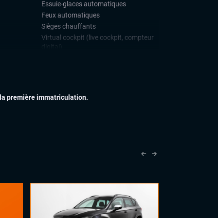
Essuie-glaces automatiques
Feux automatiques
Sièges chauffants
Virtual cockpit (live cockpit, compteur
digital)
Volant chauffant
Volant multifonctions
IEUR
Feux full LED
 la première immatriculation.
Jantes alu
Rétroviseurs dégivrants
IEUR
Accoudoir central
Commandes au volant
Sellerie Cuir Alcantara
Vitres électriques