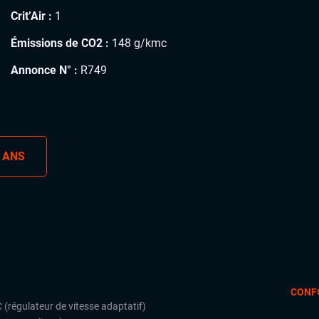
Crit’Air :
1
Émissions de CO2 :
148 g/kmc
Annonce N° :
R749
 ANS
CONF
 (régulateur de vitesse adaptatif)