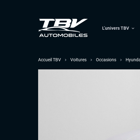
L’univers TBV
Accueil TBV
Voitures
Occasions
Hyunda