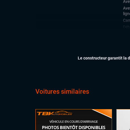
Ave
Ave
lign
Cam
Déte
Fron
Limi
Par
Rad
Le constructeur garantit la 
arri
Rég
ÉLECTRONIQUE
Car
Mir
Voitures similaires
Cha
Dyna
du 
Écra
Gra
Ord
Sys