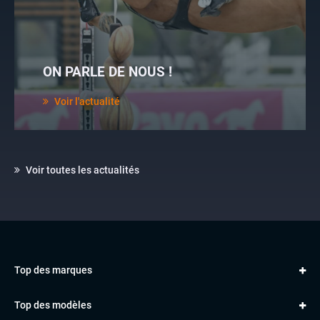
ON PARLE DE NOUS !
Voir l'actualité
Voir toutes les actualités
Top des marques
AUDI
Top des modèles
VOLKSWAGEN