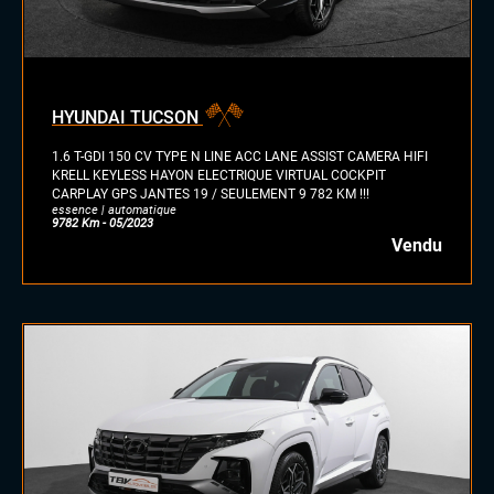
diesel
essence
essence/ethanol
HYUNDAI TUCSON
électrique
hybride
1.6 T-GDI 150 CV TYPE N LINE ACC LANE ASSIST CAMERA HIFI
GPL
KRELL KEYLESS HAYON ELECTRIQUE VIRTUAL COCKPIT
CARPLAY GPS JANTES 19 / SEULEMENT 9 782 KM !!!
autre
essence | automatique
9782 Km - 05/2023
Vendu