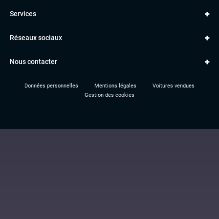
Golf
MERCEDES
Services
Classe A
BMW
Jantes et pneus
Série 1
PORSCHE
Réseaux sociaux
Le garage TBV
A3
PEUGEOT
Paiement en ligne
Q3
RENAULT
Nous contacter
Location TBV
Données personnelles
Mentions légales
Voitures vendues
Gestion des cookies