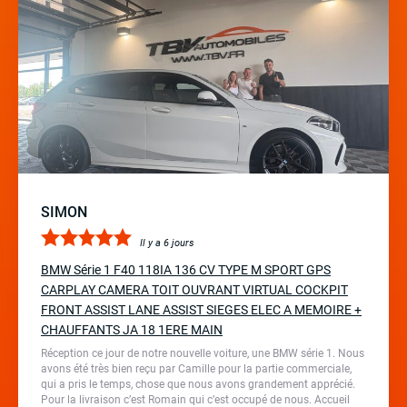
SIMON
Il y a 6 jours
BMW Série 1 F40 118IA 136 CV TYPE M SPORT GPS
CARPLAY CAMERA TOIT OUVRANT VIRTUAL COCKPIT
FRONT ASSIST LANE ASSIST SIEGES ELEC A MEMOIRE +
CHAUFFANTS JA 18 1ERE MAIN
Réception ce jour de notre nouvelle voiture, une BMW série 1. Nous
avons été très bien reçu par Camille pour la partie commerciale,
qui a pris le temps, chose que nous avons grandement apprécié.
Pour la livraison c’est Romain qui c’est occupé de nous. Accueil