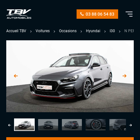
03 88 06 54 83
Accueil TBV
Voitures
Occasions
Hyundai
I30
N PERFO