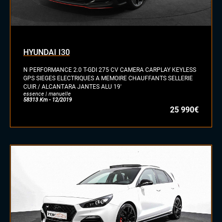
diesel
essence
essence/ethanol
HYUNDAI I30
électrique
hybride
N PERFORMANCE 2.0 T-GDI 275 CV CAMERA CARPLAY KEYLESS
GPL
GPS SIEGES ELECTRIQUES A MEMOIRE CHAUFFANTS SELLERIE
CUIR / ALCANTARA JANTES ALU 19'
autre
essence | manuelle
58313 Km - 12/2019
25 990€