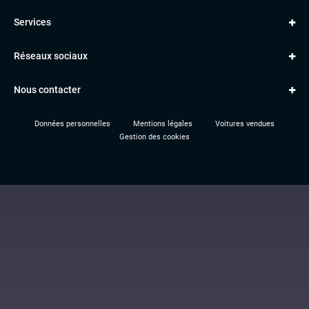
Golf
MERCEDES
Services
Classe A
BMW
Jantes et pneus
Série 1
PORSCHE
Réseaux sociaux
Le garage TBV
A3
PEUGEOT
Paiement en ligne
Q3
RENAULT
Nous contacter
Location TBV
Données personnelles
Mentions légales
Voitures vendues
Gestion des cookies