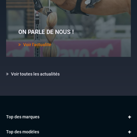
ON PARLE DE NOUS !
Voir l'actualité
Voir toutes les actualités
Top des marques
AUDI
Top des modèles
VOLKSWAGEN