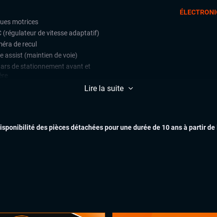
ÉLECTRONI
oues motrices
 (régulateur de vitesse adaptatif)
éra de recul
e assist (maintien de voie)
ars de stationnement avant et
ère
lateur et limiteur de vitesse
Lire la suite
EXTÉR
ès et démarrage mains libres
matisation automatique multizones
disponibilité des pièces détachées pour une durée de 10 ans à partir de
uie-glaces automatiques
x automatiques
INTÉR
e-brise chauffant
ges chauffants
ant multifonctions