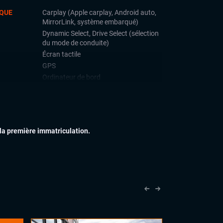
QUE
Carplay (Apple carplay, Android auto,
MirrorLink, système embarqué)
Dynamic Select, Drive Select (sélection
du mode de conduite)
Écran tactile
GPS
Ordinateur de bord
Téléphone Bluetooth
IEUR
Feux full LED
Jantes alu
 la première immatriculation.
Marche pied
IEUR
Accoudoir central
Sellerie cuir
Volant cuir