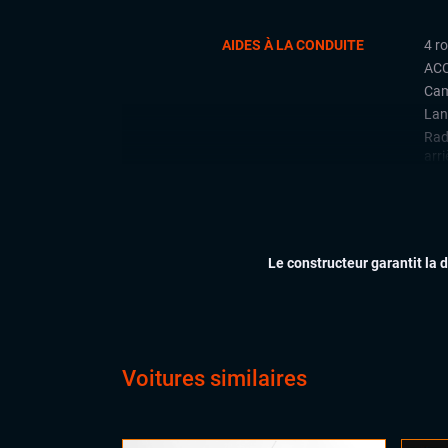
AIDES À LA CONDUITE
4 r
ACC
Cam
Lan
Rad
arri
Régu
CONFORT
Acc
Cli
Le constructeur garantit la 
Ess
Feu
Par
Siè
Vol
Voitures similaires