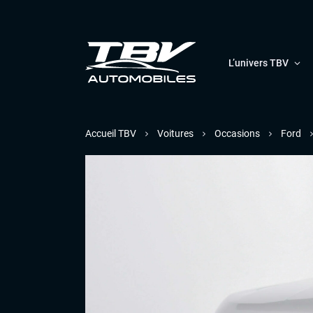
L’univers TBV
Accueil TBV
Voitures
Occasions
Ford