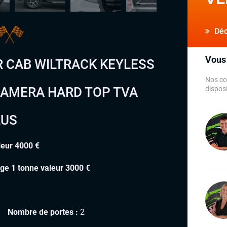
Déco
Vous 
R CAB WILTRACK KEYLESS
Nos co
CAMERA HARD TOP TVA
disposi
LUS
leur 4000 €
rge 1 tonne valeur 3000 €
Nombre de portes :
2