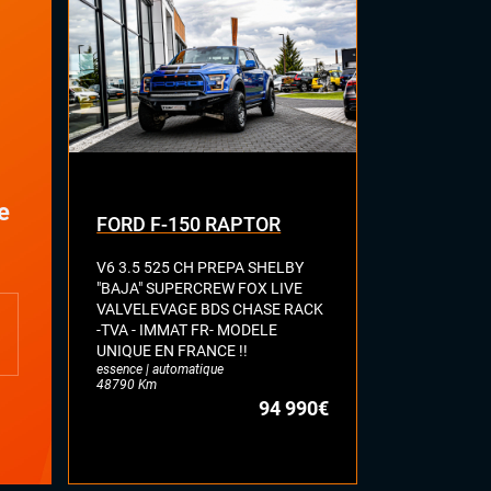
e
FORD F-150 RAPTOR
FORD Ran
V6 3.5 525 CH PREPA SHELBY
DOUBLE CABI
"BAJA" SUPERCREW FOX LIVE
WILDTRAK S
VALVELEVAGE BDS CHASE RACK
CHAUFFANT
-TVA - IMMAT FR- MODELE
REGULATEU
UNIQUE EN FRANCE !!
ATTELAGE C
essence | automatique
diesel | automa
48790 Km
79109 Km
94 990€