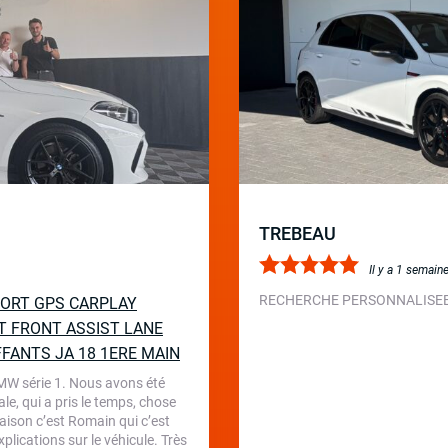
TREBEAU
Il y a 1 semain
RECHERCHE PERSONNALISEE 
SPORT GPS CARPLAY
T FRONT ASSIST LANE
FFANTS JA 18 1ERE MAIN
BMW série 1. Nous avons été
le, qui a pris le temps, chose
aison c’est Romain qui c’est
plications sur le véhicule. Très