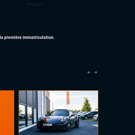
HIFI B&O
Ordinateur de bord
Prises auxiliaires
Téléphone Bluetooth
 la première immatriculation.
IEUR
Accoudoir central
Commandes au volant
Eclairage d'ambiance
Palettes au volant
Rétroviseurs électriques
Sellerie cuir
Vitres électriques
Volant cuir