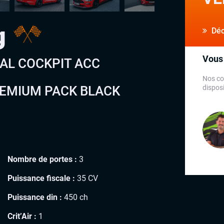
g
Déco
Vous 
UAL COCKPIT ACC
Nos co
REMIUM PACK BLACK
disposi
Nombre de portes :
3
Puissance fiscale :
35 CV
Puissance din :
450 ch
Crit’Air :
1