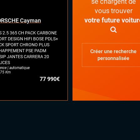
se chargent de
vous trouver
votre future voitur
ORSCHE Cayman
S 2.5 365 CH PACK CARBONE
ORT DESIGN HIFI BOSE PDLS+
CK SPORT CHRONO PLUS
HAPPEMENT PSE PADM
Créer une recherche
SIP JANTES CARRERA 20
personnalisée
UCES
ence | automatique
75 Km
77 990€