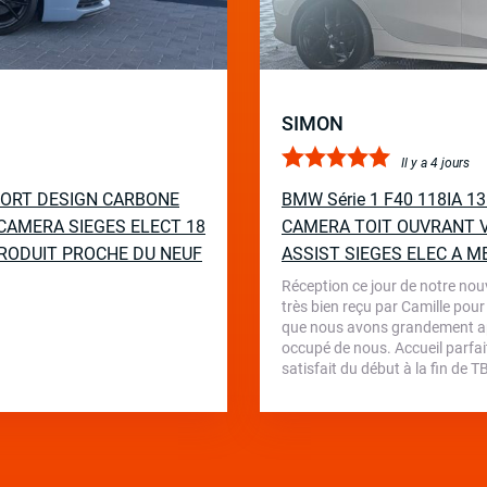
SIMON
Il y a 4 jours
PORT DESIGN CARBONE
BMW Série 1 F40 118IA 
CAMERA SIEGES ELECT 18
CAMERA TOIT OUVRANT V
RODUIT PROCHE DU NEUF
ASSIST SIEGES ELEC A M
Réception ce jour de notre nou
très bien reçu par Camille pour
que nous avons grandement appr
occupé de nous. Accueil parfait
satisfait du début à la fin de