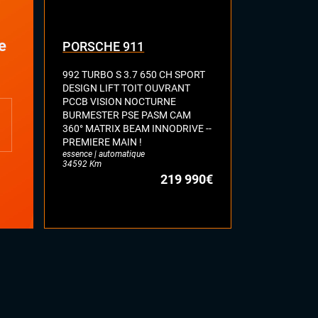
e
PORSCHE 911
CHEVROL
992 TURBO S 3.7 650 CH SPORT
6.2 V8 453 
DESIGN LIFT TOIT OUVRANT
CAMERA ECH
PCCB VISION NOCTURNE
PRODUIT EX
BURMESTER PSE PASM CAM
MALUS PAYÉ
360° MATRIX BEAM INNODRIVE --
000 KM !
essence | auto
PREMIERE MAIN !
24400 Km
essence | automatique
34592 Km
219 990€