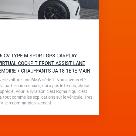
136 CV TYPE M SPORT GPS CARPLAY
IRTUAL COCKPIT FRONT ASSIST LANE
EMOIRE + CHAUFFANTS JA 18 1ERE MAIN
velle voiture, une BMW série 1. Nous avons été
 la partie commerciale, qui a pris le temps, chose
écié. Pour la livraison c’est Romain qui c’est
, tout comme les explications sur le véhicule. Très
 TBV, je recommande vivement.