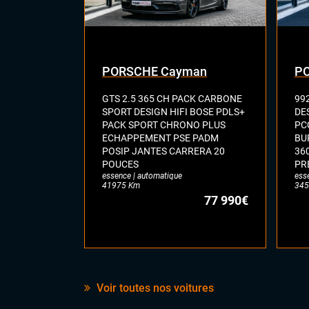
PORSCHE Cayman
PO
GTS 2.5 365 CH PACK CARBONE
99
SPORT DESIGN HIFI BOSE PDLS+
DE
PACK SPORT CHRONO PLUS
PC
ECHAPPEMENT PSE PADM
BU
POSIP JANTES CARRERA 20
36
POUCES
PR
essence | automatique
ess
41975 Km
345
77 990€
Voir toutes nos voitures