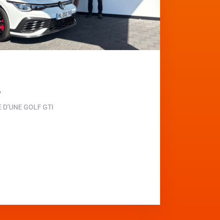
e
D’UNE GOLF GTI