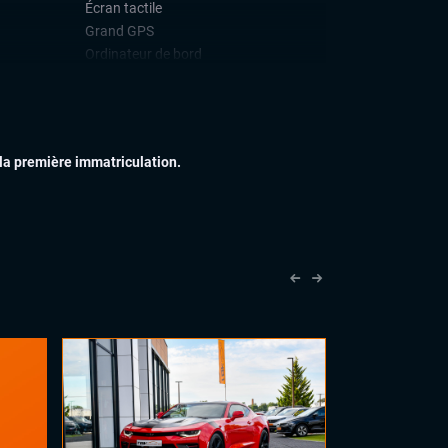
Écran tactile
Grand GPS
Ordinateur de bord
Système Hifi Bang & Oluflsen
Téléphone Bluetooth
IEUR
Échappement sport
 la première immatriculation.
Feux full LED
Jantes alu
Vitres arrières surteintées
IEUR
Accoudoir central
Commandes au volant
Eclairage d'ambiance
Palettes au volant
Rétroviseurs électriques
Vitres électriques