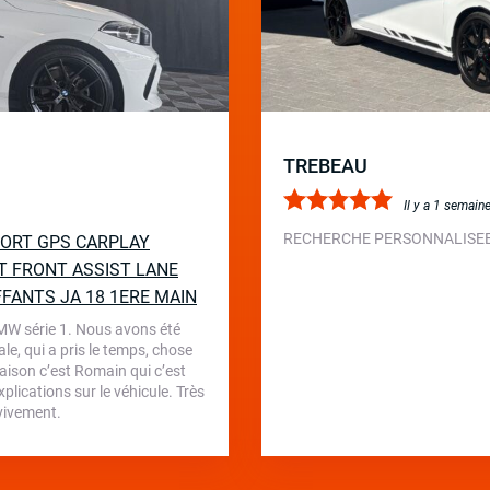
TREBEAU
Il y a 1 semain
RECHERCHE PERSONNALISEE 
SPORT GPS CARPLAY
T FRONT ASSIST LANE
FFANTS JA 18 1ERE MAIN
BMW série 1. Nous avons été
le, qui a pris le temps, chose
aison c’est Romain qui c’est
plications sur le véhicule. Très
 vivement.