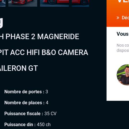
g
Déco
Vous 
CH PHASE 2 MAGNERIDE
Nos co
IT ACC HIFI B&O CAMERA
disposi
ILERON GT
Nombre de portes :
3
Nombre de places :
4
Puissance fiscale :
35 CV
Puissance din :
450 ch