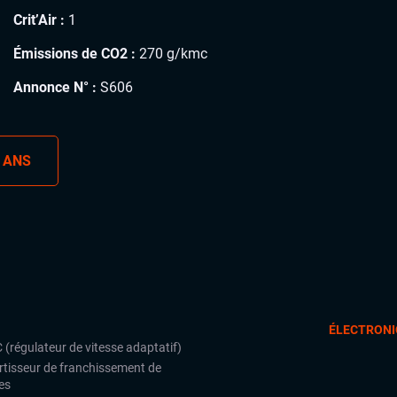
Crit’Air :
1
Émissions de CO2 :
270 g/kmc
Annonce N° :
S606
 ANS
ÉLECTRONI
 (régulateur de vitesse adaptatif)
rtisseur de franchissement de
es