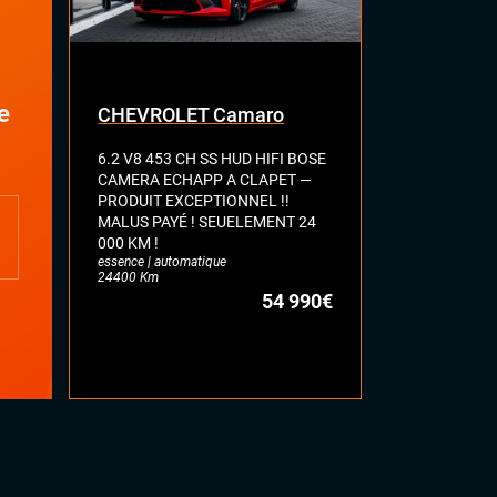
e
CHEVROLET Camaro
FORD Mus
6.2 V8 453 CH SS HUD HIFI BOSE
FASTBACK G
CAMERA ECHAPP A CLAPET —
CH PHASE 2
PRODUIT EXCEPTIONNEL !!
HIFI B&O VI
MALUS PAYÉ ! SEUELEMENT 24
ECHAPPEME
000 KM !
A CLAPET S
essence | automatique
EXCEPTIONN
24400 Km
essence | auto
54 990€
43121 Km