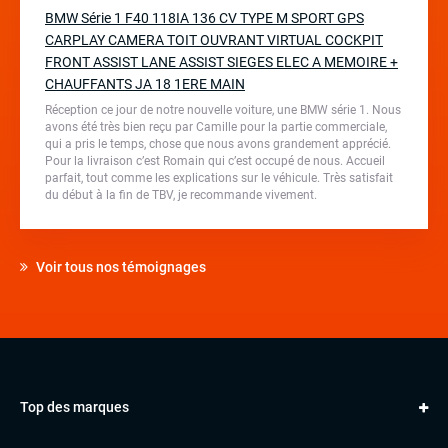
BMW Série 1 F40 118IA 136 CV TYPE M SPORT GPS
CARPLAY CAMERA TOIT OUVRANT VIRTUAL COCKPIT
FRONT ASSIST LANE ASSIST SIEGES ELEC A MEMOIRE +
CHAUFFANTS JA 18 1ERE MAIN
Réception ce jour de notre nouvelle voiture, une BMW série 1. Nous
avons été très bien reçu par Camille pour la partie commerciale,
qui a pris le temps, chose que nous avons grandement apprécié.
Pour la livraison c’est Romain qui c’est occupé de nous. Accueil
parfait, tout comme les explications sur le véhicule. Très satisfait
du début à la fin de TBV, je recommande vivement.
Voir tous nos témoignages
Top des marques
AUDI