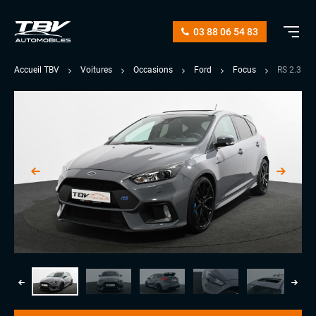
03 88 06 54 83
Accueil TBV
Voitures
Occasions
Ford
Focus
RS 2.3 E