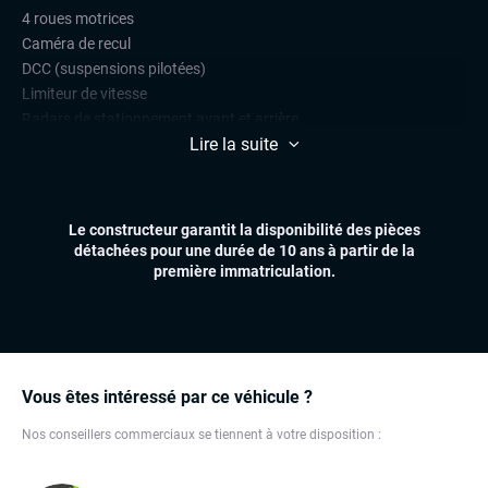
4 roues motrices
Caméra de recul
DCC (suspensions pilotées)
Limiteur de vitesse
Radars de stationnement avant et arrière
Lire la suite
Régulateur de vitesse
CONFORT
Accès et démarrage mains libres
Le constructeur garantit la disponibilité des pièces
Climatisation automatique multizones
détachées pour une durée de 10 ans à partir de la
Essuie-glaces automatiques
première immatriculation.
Feux automatiques
Pare-brise chauffant
Volant chauffant
Volant multifonctions
Vous êtes intéressé par ce véhicule ?
ÉLECTRONIQUE
Nos conseillers commerciaux se tiennent à votre disposition :
Carplay (Apple carplay, Android auto, MirrorLink, système
embarqué)
Dynamic Select, Drive Select (sélection du mode de conduite)