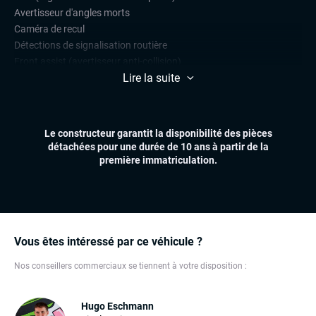
Avertisseur d'angles morts
Caméra de recul
Détections de signalisation routière
Front assist (avertisseur anti-collision)
Lire la suite
Lane assist (maintien de voie)
Radars de stationnement avant et arrière
Régulateur et limiteur de vitesse
Le constructeur garantit la disponibilité des pièces
CONFORT
détachées pour une durée de 10 ans à partir de la
Climatisation automatique multizones
première immatriculation.
Démarrage mains libres
Essuie-glaces automatiques
Feux automatiques
Hayon électrique
Sièges chauffants
Vous êtes intéressé par ce véhicule ?
Sièges électriques à mémoire
Nos conseillers commerciaux se tiennent à votre disposition :
Virtual cockpit (live cockpit, compteur digital)
Volant chauffant
Volant multifonctions
Hugo Eschmann