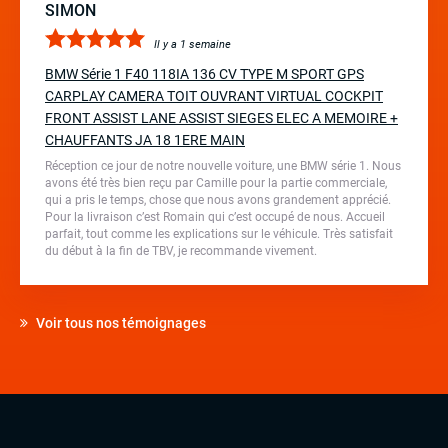
SIMON
Il y a 1 semaine
BMW Série 1 F40 118IA 136 CV TYPE M SPORT GPS
CARPLAY CAMERA TOIT OUVRANT VIRTUAL COCKPIT
FRONT ASSIST LANE ASSIST SIEGES ELEC A MEMOIRE +
CHAUFFANTS JA 18 1ERE MAIN
Réception ce jour de notre nouvelle voiture, une BMW série 1. Nous
avons été très bien reçu par Camille pour la partie commerciale,
qui a pris le temps, chose que nous avons grandement apprécié.
Pour la livraison c’est Romain qui c’est occupé de nous. Accueil
parfait, tout comme les explications sur le véhicule. Très satisfait
du début à la fin de TBV, je recommande vivement.
Voir tous nos témoignages