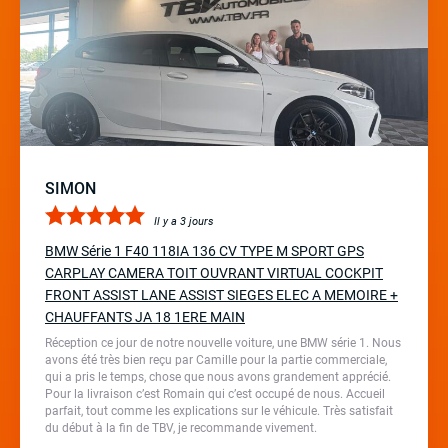
SIMON
Il y a 3 jours
BMW Série 1 F40 118IA 136 CV TYPE M SPORT GPS
CARPLAY CAMERA TOIT OUVRANT VIRTUAL COCKPIT
FRONT ASSIST LANE ASSIST SIEGES ELEC A MEMOIRE +
CHAUFFANTS JA 18 1ERE MAIN
Réception ce jour de notre nouvelle voiture, une BMW série 1. Nous
avons été très bien reçu par Camille pour la partie commerciale,
qui a pris le temps, chose que nous avons grandement apprécié.
Pour la livraison c’est Romain qui c’est occupé de nous. Accueil
parfait, tout comme les explications sur le véhicule. Très satisfait
du début à la fin de TBV, je recommande vivement.