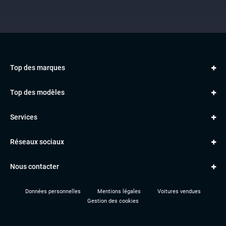
Top des marques
AUDI
Top des modèles
VOLKSWAGEN
Golf
MERCEDES
Services
Classe A
BMW
Jantes et pneus
Série 1
PORSCHE
Réseaux sociaux
Le garage TBV
A3
PEUGEOT
Paiement en ligne
Q3
RENAULT
Nous contacter
Location TBV
Données personnelles
Mentions légales
Voitures vendues
Gestion des cookies