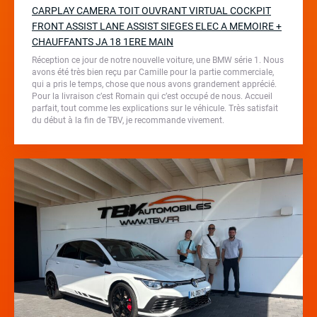
CARPLAY CAMERA TOIT OUVRANT VIRTUAL COCKPIT
FRONT ASSIST LANE ASSIST SIEGES ELEC A MEMOIRE +
CHAUFFANTS JA 18 1ERE MAIN
Réception ce jour de notre nouvelle voiture, une BMW série 1. Nous
avons été très bien reçu par Camille pour la partie commerciale,
qui a pris le temps, chose que nous avons grandement apprécié.
Pour la livraison c’est Romain qui c’est occupé de nous. Accueil
parfait, tout comme les explications sur le véhicule. Très satisfait
du début à la fin de TBV, je recommande vivement.