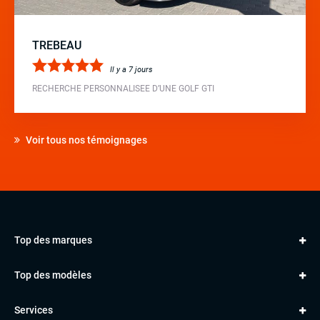
TREBEAU
Il y a 7 jours
RECHERCHE PERSONNALISEE D’UNE GOLF GTI
Voir tous nos témoignages
Top des marques
AUDI
Top des modèles
VOLKSWAGEN
Golf
MERCEDES
Services
Classe A
BMW