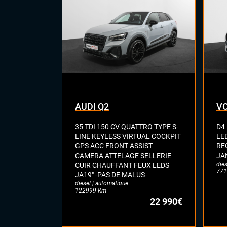
Hay
Siè
Siè
Virt
digi
Vol
AUDI Q2
VO
35 TDI 150 CV QUATTRO TYPE S-
D4
LINE KEYLESS VIRTUAL COCKPIT
LE
GPS ACC FRONT ASSIST
RE
CAMERA ATTELAGE SELLERIE
JA
dies
CUIR CHAUFFANT FEUX LEDS
771
JA19" -PAS DE MALUS-
diesel | automatique
122999 Km
22 990€