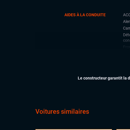
AIDES À LA CONDUITE
ACC
Aler
Cam
Déte
con
Fron
Lan
Limi
Rad
arri
Le constructeur garantit la 
Rear
sta
Side
CONFORT
Acc
Voitures similaires
Cli
Ess
Feu