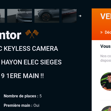
VE
ntor
Déco
Vous 
CC KEYLESS CAMERA
Nos co
 HAYON ELEC SIEGES
disposi
9 1ERE MAIN !!
Nombre de places :
5
Première main :
Oui