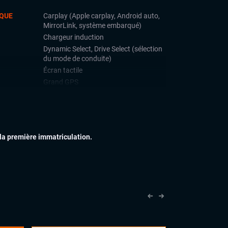
QUE
Carplay (Apple carplay, Android auto,
MirrorLink, système embarqué)
Chargeur induction
Dynamic Select, Drive Select (sélection
du mode de conduite)
Écran tactile
Grand GPS
Système Start and Stop
Téléphone Bluetooth
IEUR
Feux full LED
 la première immatriculation.
Jantes alu
Rétroviseurs dégivrants
Vitres arrières surteintées
IEUR
Accoudoir central
Commandes au volant
Eclairage d'ambiance
Sellerie Cuir Alcantara