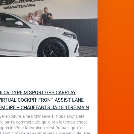
136 CV TYPE M SPORT GPS CARPLAY
IRTUAL COCKPIT FRONT ASSIST LANE
EMOIRE + CHAUFFANTS JA 18 1ERE MAIN
velle voiture, une BMW série 1. Nous avons été
 la partie commerciale, qui a pris le temps, chose
écié. Pour la livraison c’est Romain qui c’est
, tout comme les explications sur le véhicule. Très