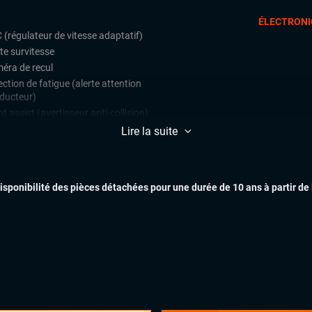
ÉLECTRONI
 (régulateur de vitesse adaptatif)
te survitesse
éra de recul
ction de fatigue (alerte attention
ducteur)
t assist (avertisseur anti-collision)
e assist (maintien de voie)
Lire la suite
teur de vitesse
ars de stationnement avant et
ère
EXTÉR
disponibilité des pièces détachées pour une durée de 10 ans à partir de
 Trafic (assistant de sortie de
tionnement)
 assist
ès et démarrage mains libres
INTÉR
matisation automatique multizones
uie-glaces automatiques
x automatiques