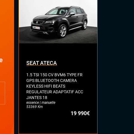
Sièges sport
Vitres électriques
Volant cuir
Volant sport
PLUS
Auto-hold
Palettes au volant
e
SEAT ATECA
VOLKSWA
1.5 TSI 150 CV BVM6 TYPE FR
2.0 BI-TDI 
GPS BLUETOOTH CAMERA
R LINE TOI
KEYLESS HIFI BEATS
FULL CUIR 
REGULATEUR ADAPTATIF ACC
DYNAUDIO 
JANTES 18
ATTELAGE E
essence | manuelle
diesel | automa
53369 Km
77113 Km
19 990€