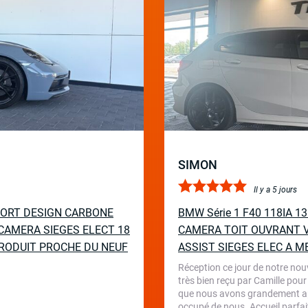
SIMON
Il y a 5 jours
PORT DESIGN CARBONE
BMW Série 1 F40 118IA 
CAMERA SIEGES ELECT 18
CAMERA TOIT OUVRANT V
RODUIT PROCHE DU NEUF
ASSIST SIEGES ELEC A M
Réception ce jour de notre nou
très bien reçu par Camille pour
que nous avons grandement appr
occupé de nous. Accueil parfait