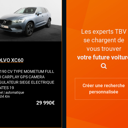
on électrique
ges chauffants
ges électriques à mémoire
ual cockpit (live cockpit, compteur
tal)
Les experts TBV
ant chauffant
LES 
se chargent de
vous trouver
votre future voitur
LVO XC60
 190 CV TYPE MOMETUM FULL
D CARPLAY GPS CAMERA
GULATEUR SIEGE ELECTRIQUE
Créer une recherche
NTES 19
personnalisée
el | automatique
04 Km
29 990€