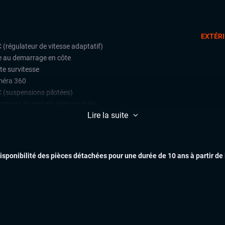
EXTÉR
 (régulateur de vitesse adaptatif)
e au demarrage en côte
te survitesse
éra 360
 (suspensions pilotées)
ctions de signalisation routière
Lire la suite
t assist (avertisseur anti-collision)
e assist (maintien de voie)
INTÉR
teur de vitesse
k Assist
disponibilité des pièces détachées pour une durée de 10 ans à partir de
ars de stationnement avant et
ère
 Trafic (assistant de sortie de
tionnement)
 assist