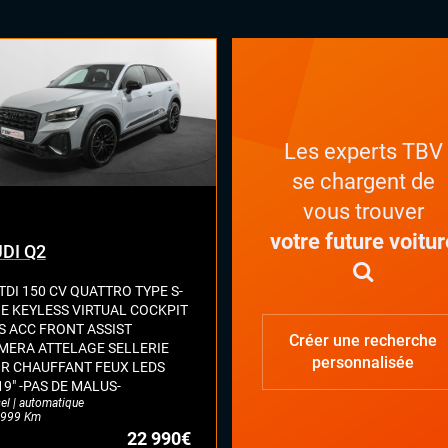
play (Apple carplay, Android auto,
rorLink, système embarqué)
rgeur induction
mic Select, Drive Select (sélection
mode de conduite)
CONF
n tactile
S
Les experts TBV
inateur de bord
se chargent de
se USB
tème Start and Stop
vous trouver
éphone Bluetooth
votre future voitur
DI Q2
TDI 150 CV QUATTRO TYPE S-
NE KEYLESS VIRTUAL COCKPIT
S ACC FRONT ASSIST
Créer une recherche
MERA ATTELAGE SELLERIE
personnalisée
IR CHAUFFANT FEUX LEDS
19" -PAS DE MALUS-
el | automatique
999 Km
22 990€