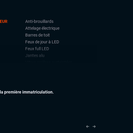
IEUR
Anti-brouillards
Attelage électrique
Barres de toit
Feux de jour à LED
Feux full LED
Jantes alu
Vitres arrières surteintées
IEUR
Accoudoir central
Commandes au volant
Eclairage d'ambiance
 la première immatriculation.
Palettes au volant
Rétroviseur intérieur jour/nuit
automatique
Rétroviseurs électriques
Sellerie semi cuir
Sièges sport