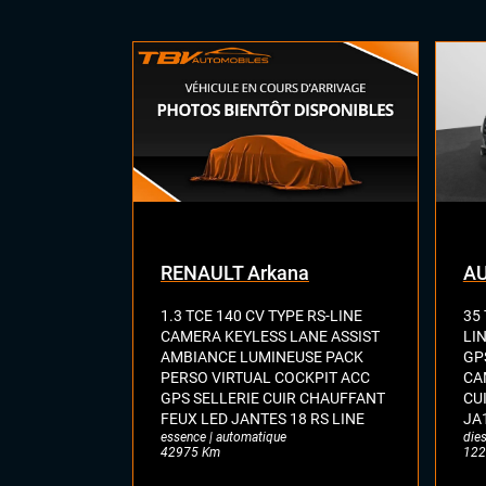
ÉLECTRONIQUE
Car
Mir
Cha
Dyna
du 
Écra
GP
Ord
Pri
Sys
Tél
RENAULT Arkana
AU
1.3 TCE 140 CV TYPE RS-LINE
35 
CAMERA KEYLESS LANE ASSIST
LI
AMBIANCE LUMINEUSE PACK
GP
PERSO VIRTUAL COCKPIT ACC
CA
GPS SELLERIE CUIR CHAUFFANT
CU
FEUX LED JANTES 18 RS LINE
JA
essence | automatique
dies
42975 Km
122