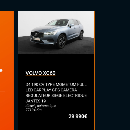
Vitres électriques
Volant cuir
Volant sport
ORT
Climatisation automatique multizones
Démarrage mains libres
Essuie-glaces automatiques
Feux automatiques
Sièges chauffants
Virtual cockpit (live cockpit, compteur
digital)
e
VOLVO XC60
SEAT AT
Volant multifonctions
D4 190 CV TYPE MOMETUM FULL
1.5 TSI 150
LED CARPLAY GPS CAMERA
GPS BLUET
REGULATEUR SIEGE ELECTRIQUE
KEYLESS HIF
JANTES 19
REGULATEUR
diesel | automatique
JANTES 18
77104 Km
essence | manue
29 990€
53369 Km