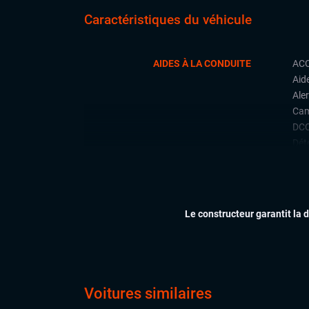
Caractéristiques du véhicule
AIDES À LA CONDUITE
ACC
Aid
Aler
Cam
DCC
Déte
Fron
Lan
Limi
Par
Le constructeur garantit la 
Rad
arri
Rear
sta
Side
Voitures similaires