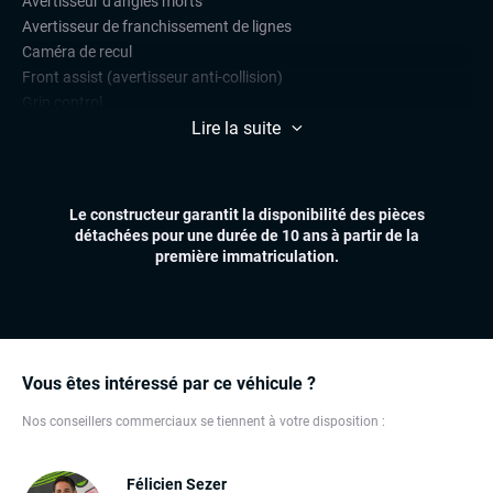
Avertisseur d'angles morts
Avertisseur de franchissement de lignes
Caméra de recul
Front assist (avertisseur anti-collision)
Grip control
Lire la suite
Radars de stationnement avant et arrière
Régulateur et limiteur de vitesse
CONFORT
Le constructeur garantit la disponibilité des pièces
Accès et démarrage mains libres
détachées pour une durée de 10 ans à partir de la
Affichage tête haute (head-up display)
première immatriculation.
Climatisation automatique multizones
Essuie-glaces automatiques
Feux automatiques
Pare-brise chauffant
Sièges chauffants
Vous êtes intéressé par ce véhicule ?
Nos conseillers commerciaux se tiennent à votre disposition :
ÉLECTRONIQUE
Carplay (Apple carplay, Android auto, MirrorLink, système
embarqué)
Félicien Sezer