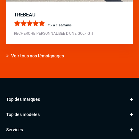
TREBEAU
Il y a 1 semaine
RECHERCHE PERSONNALISEE D’UNE GOLF GTI
Voir tous nos témoignages
Top des marques
AUDI
Top des modèles
VOLKSWAGEN
Golf
MERCEDES
Services
Classe A
BMW
Jantes et pneus
Série 1