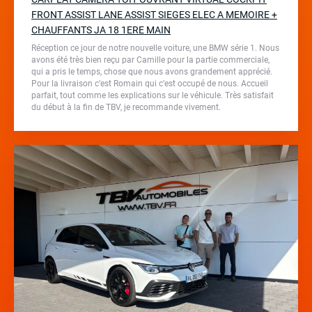
FRONT ASSIST LANE ASSIST SIEGES ELEC A MEMOIRE +
CHAUFFANTS JA 18 1ERE MAIN
Réception ce jour de notre nouvelle voiture, une BMW série 1. Nous
avons été très bien reçu par Camille pour la partie commerciale,
qui a pris le temps, chose que nous avons grandement apprécié.
Pour la livraison c’est Romain qui c’est occupé de nous. Accueil
parfait, tout comme les explications sur le véhicule. Très satisfait
du début à la fin de TBV, je recommande vivement.