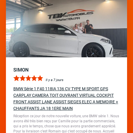
SIMON
Il y a 7 jours
BMW Série 1 F40 118IA 136 CV TYPE M SPORT GPS
CARPLAY CAMERA TOIT OUVRANT VIRTUAL COCKPIT
FRONT ASSIST LANE ASSIST SIEGES ELEC A MEMOIRE +
CHAUFFANTS JA 18 1ERE MAIN
Réception ce jour de notre nouvelle voiture, une BMW série 1. Nous
avons été très bien reçu par Camille pour la partie commerciale,
qui a pris le temps, chose que nous avons grandement apprécié.
Pour la livraison c’est Romain qui c’est occupé de nous. Accueil