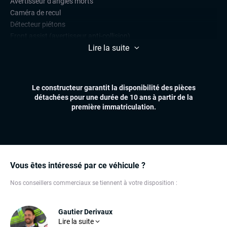
Avertisseur d'angles morts
Caméra de recul
Détecteur piétons
Front assist (avertisseur anti-collision)
Lire la suite
Lane assist (maintien de voie)
Radars de stationnement avant et arrière
Régulateur et limiteur de vitesse
Le constructeur garantit la disponibilité des pièces
CONFORT
détachées pour une durée de 10 ans à partir de la
Accès et démarrage mains libres
première immatriculation.
Climatisation automatique multizones
Essuie-glaces automatiques
Feux automatiques
Hayon électrique
Sièges chauffants
Vous êtes intéressé par ce véhicule ?
Volant multifonctions
Nos conseillers commerciaux se tiennent à votre disposition :
ÉLECTRONIQUE
Carplay (Apple carplay, Android auto, MirrorLink, système
Gautier Derivaux
embarqué)
Lire la suite
Son expérience dans l'automobile fait de lui un