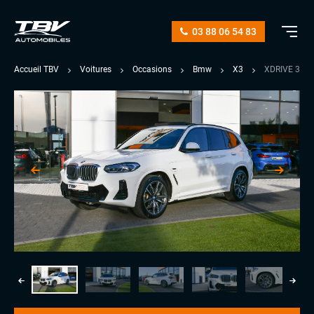
03 88 06 54 83
Accueil TBV
Voitures
Occasions
Bmw
X3
XDRIVE 30E 