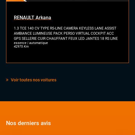
Feux full LED
Jantes alu
Toit ouvrant panoramique
RENAULT Arkana
Vitres arrières surteintées
1.3 TCE 140 CV TYPE RS-LINE CAMERA KEYLESS LANE ASSIST
AMBIANCE LUMINEUSE PACK PERSO VIRTUAL COCKPIT ACC
INTÉRIEUR
GPS SELLERIE CUIR CHAUFFANT FEUX LED JANTES 18 RS LINE
Accoudoir central
essence | automatique
42975 Km
Commandes au volant
Eclairage d'ambiance
Pack Carbone
Palettes au volant
Rétroviseurs électriques
Voir toutes nos voitures
Sellerie cuir
Sièges sport
Vitres électriques
Volant sport
Nos derniers avis