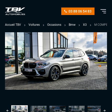
03 88 06 54 83
Accueil TBV
Voitures
Occasions
Bmw
X3
M COMPETIT