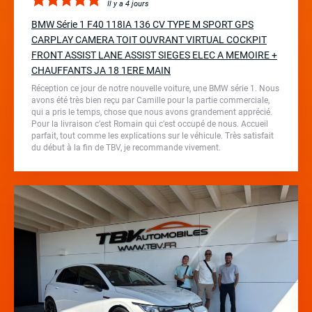
Il y a 4 jours
BMW Série 1 F40 118IA 136 CV TYPE M SPORT GPS
CARPLAY CAMERA TOIT OUVRANT VIRTUAL COCKPIT
FRONT ASSIST LANE ASSIST SIEGES ELEC A MEMOIRE +
CHAUFFANTS JA 18 1ERE MAIN
Réception ce jour de notre nouvelle voiture, une BMW série 1. Nous
avons été très bien reçu par Camille pour la partie commerciale,
qui a pris le temps, chose que nous avons grandement apprécié.
Pour la livraison c’est Romain qui c’est occupé de nous. Accueil
parfait, tout comme les explications sur le véhicule. Très satisfait
du début à la fin de TBV, je recommande vivement.