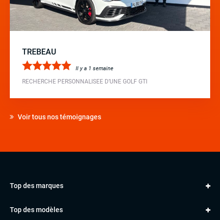
TREBEAU
Il y a 1 semaine
RECHERCHE PERSONNALISEE D’UNE GOLF GTI
Voir tous nos témoignages
Top des marques
AUDI
Top des modèles
VOLKSWAGEN