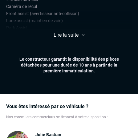
Caméra de recul
Front assist (avertisseur anti-collision)
Lane assist (maintien de voie)
Park Assist
Lire la suite
Radars de stationnement avant et arrière
Régulateur et limiteur de vitesse
CONFORT
Le constructeur garantit la disponibilité des pièces
Accès et démarrage mains libres
détachées pour une durée de 10 ans à partir de la
Affichage tête haute (head-up display)
première immatriculation.
Climatisation automatique multizones
Hayon électrique
Sièges chauffants
Virtual cockpit (live cockpit, compteur digital)
Volant chauffant
Vous êtes intéressé par ce véhicule ?
Volant multifonctions
Nos conseillers commerciaux se tiennent à votre disposition :
ÉLECTRONIQUE
Carplay (Apple carplay, Android auto, MirrorLink, système
Julie Bastian
embarqué)