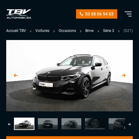
03 88 06 54 83
Accueil TBV
Voitures
Occasions
Bmw
Série 3
(G21) 3