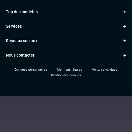
AUDI
Top des modèles
VOLKSWAGEN
Golf
MERCEDES
Services
Classe A
BMW
Jantes et pneus
Série 1
PORSCHE
Réseaux sociaux
Le garage TBV
A3
PEUGEOT
Paiement en ligne
Q3
RENAULT
Nous contacter
Location TBV
Données personnelles
Mentions légales
Voitures vendues
Gestion des cookies