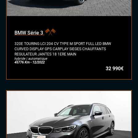
diesel
essence
essence/ethanol
BMW Série 3
électrique
hybride
320E TOURING LCI 204 CV TYPE M SPORT FULL LED BMW
GPL
CURVED DISPLAY GPS CARPLAY SIEGES CHAUFFANTS
REGULATEUR JANTES 18 1ERE MAIN
autre
hybride | automatique
45776 Km - 12/2022
32 990€