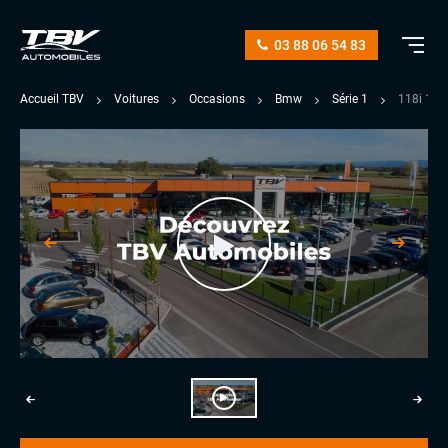
03 88 06 54 83
Accueil TBV
Voitures
Occasions
Bmw
Série 1
118i 14