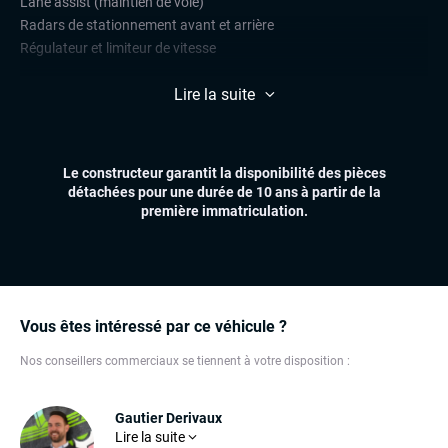
Lane assist (maintien de voie)
Radars de stationnement avant et arrière
Régulateur et limiteur de vitesse
CONFORT
Lire la suite
Climatisation automatique multizones
Démarrage mains libres
Essuie-glaces automatiques
Le constructeur garantit la disponibilité des pièces
Feux automatiques
détachées pour une durée de 10 ans à partir de la
Volant multifonctions
première immatriculation.
ÉLECTRONIQUE
Dynamic Select, Drive Select (sélection du mode de conduite)
Écran tactile
GPS
Vous êtes intéressé par ce véhicule ?
Ordinateur de bord
Nos conseillers commerciaux se tiennent à votre disposition :
Téléphone Bluetooth
EXTÉRIEUR
Gautier Derivaux
Feux full LED
Lire la suite
Son expérience dans l'automobile fait de lui un