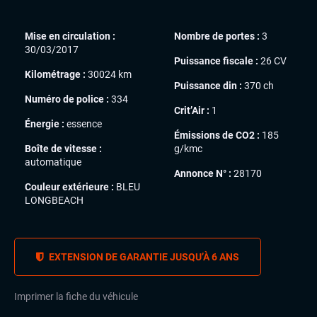
Mise en circulation :
Nombre de portes :
3
30/03/2017
Puissance fiscale :
26 CV
Kilométrage :
30024 km
Puissance din :
370 ch
Numéro de police :
334
Crit’Air :
1
Énergie :
essence
Émissions de CO2 :
185
Boîte de vitesse :
g/kmc
automatique
Annonce N° :
28170
Couleur extérieure :
BLEU
LONGBEACH
EXTENSION DE GARANTIE JUSQU’À 6 ANS
Imprimer la fiche du véhicule