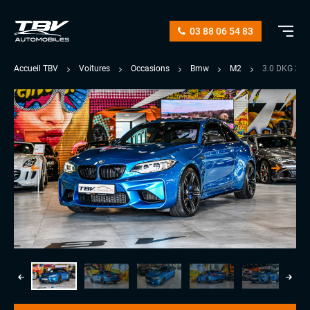
03 88 06 54 83
Accueil TBV
Voitures
Occasions
Bmw
M2
3.0 DKG 37