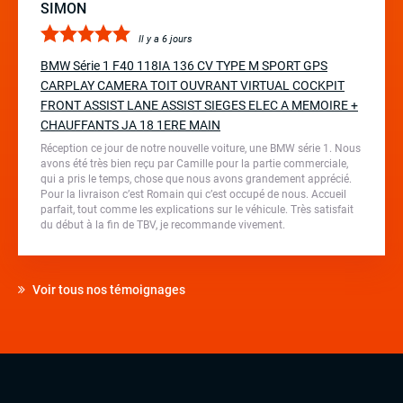
SIMON
Il y a 6 jours
BMW Série 1 F40 118IA 136 CV TYPE M SPORT GPS
CARPLAY CAMERA TOIT OUVRANT VIRTUAL COCKPIT
FRONT ASSIST LANE ASSIST SIEGES ELEC A MEMOIRE +
CHAUFFANTS JA 18 1ERE MAIN
Réception ce jour de notre nouvelle voiture, une BMW série 1. Nous
avons été très bien reçu par Camille pour la partie commerciale,
qui a pris le temps, chose que nous avons grandement apprécié.
Pour la livraison c’est Romain qui c’est occupé de nous. Accueil
parfait, tout comme les explications sur le véhicule. Très satisfait
du début à la fin de TBV, je recommande vivement.
Voir tous nos témoignages