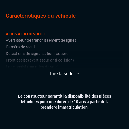
Caractéristiques du véhicule
AIDES À LA CONDUITE
Avertisseur de franchissement de lignes
Caméra de recul
Détections de signalisation routière
Front assist (avertisseur anti-collision)
Lane assist (maintien de voie)
Lire la suite
Radars de stationnement avant et arrière
Régulateur et limiteur de vitesse
CONFORT
Le constructeur garantit la disponibilité des pièces
Climatisation automatique
détachées pour une durée de 10 ans à partir de la
Démarrage mains libres
première immatriculation.
Essuie-glaces automatiques
Feux automatiques
Sièges chauffants