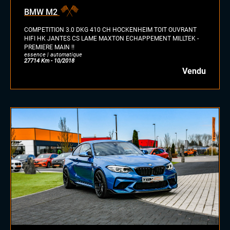
essence/ethanol
BMW M2
électrique
hybride
COMPETITION 3.0 DKG 410 CH HOCKENHEIM TOIT OUVRANT
GPL
HIFI HK JANTES CS LAME MAXTON ECHAPPEMENT MILLTEK -
PREMIERE MAIN !!
autre
essence | automatique
27714 Km - 10/2018
Vendu