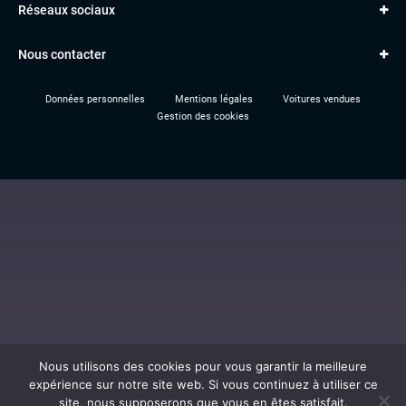
Réseaux sociaux
Le garage TBV
A3
PEUGEOT
Paiement en ligne
Q3
RENAULT
Nous contacter
Location TBV
Données personnelles
Mentions légales
Voitures vendues
Gestion des cookies
Nous utilisons des cookies pour vous garantir la meilleure
expérience sur notre site web. Si vous continuez à utiliser ce
site, nous supposerons que vous en êtes satisfait.