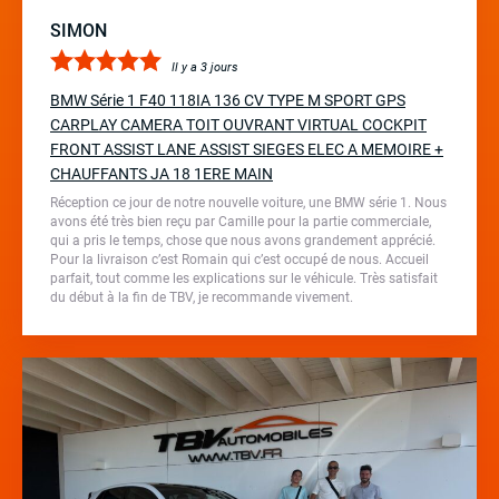
SIMON
Il y a 3 jours
BMW Série 1 F40 118IA 136 CV TYPE M SPORT GPS
CARPLAY CAMERA TOIT OUVRANT VIRTUAL COCKPIT
FRONT ASSIST LANE ASSIST SIEGES ELEC A MEMOIRE +
CHAUFFANTS JA 18 1ERE MAIN
Réception ce jour de notre nouvelle voiture, une BMW série 1. Nous
avons été très bien reçu par Camille pour la partie commerciale,
qui a pris le temps, chose que nous avons grandement apprécié.
Pour la livraison c’est Romain qui c’est occupé de nous. Accueil
parfait, tout comme les explications sur le véhicule. Très satisfait
du début à la fin de TBV, je recommande vivement.