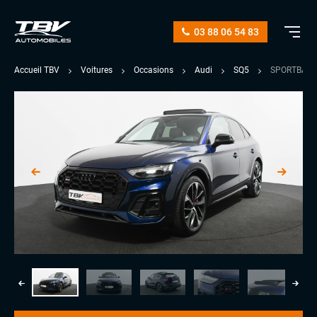
03 88 06 54 83
Accueil TBV
Voitures
Occasions
Audi
SQ5
SPORTBACK 