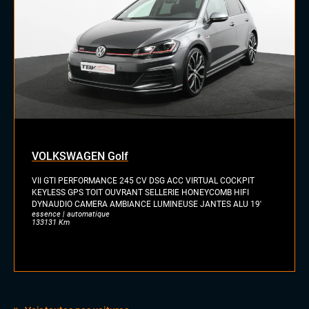
Commandes au volant
Palettes au volant
Rétroviseurs électriques
Sellerie cuir nappa
Sièges sport
Vitres électriques
Volant cuir
Volant sport
VOLKSWAGEN Golf
VII GTI PERFORMANCE 245 CV DSG ACC VIRTUAL COCKPIT
KEYLESS GPS TOIT OUVRANT SELLERIE HONEYCOMB HIFI
DYNAUDIO CAMERA AMBIANCE LUMINEUSE JANTES ALU 19'
essence | automatique
133131 Km