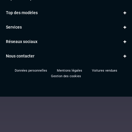
AUDI
Top des modèles
VOLKSWAGEN
Golf
MERCEDES
Services
Classe A
BMW
Jantes et pneus
Série 1
PORSCHE
Réseaux sociaux
Le garage TBV
A3
PEUGEOT
Paiement en ligne
Q3
RENAULT
Nous contacter
Location TBV
Données personnelles
Mentions légales
Voitures vendues
Gestion des cookies