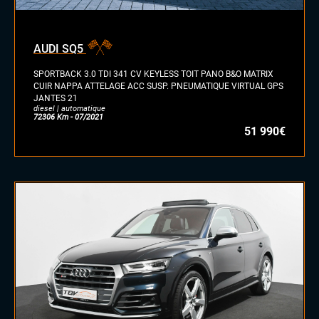
diesel
essence
essence/ethanol
AUDI SQ5
électrique
hybride
SPORTBACK 3.0 TDI 341 CV KEYLESS TOIT PANO B&O MATRIX
GPL
CUIR NAPPA ATTELAGE ACC SUSP. PNEUMATIQUE VIRTUAL GPS
JANTES 21
autre
diesel | automatique
72306 Km - 07/2021
51 990€