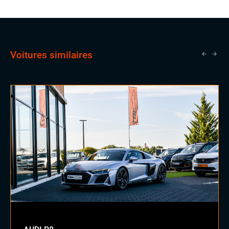
la citadine au véhicule de prestige en passant par les
Système Start and Stop
SUV, Julie saura profiter de son expérience pour vous
Téléphone Bluetooth
guider dans vos choix.
EXTÉRIEUR
Feux full LED
Voitures similaires
Jantes alu
Rétroviseurs dégivrants
Toit ouvrant panoramique
Vitres arrières surteintées
INTÉRIEUR
Accoudoir central
Palettes au volant
Sellerie semi cuir
Sièges sport
Volant cuir
Volant méplat