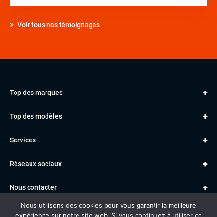
Voir tous nos témoignages
Top des marques
AUDI
Top des modèles
VOLKSWAGEN
Golf
MERCEDES
Services
Classe A
BMW
Jantes et pneus
Série 1
PORSCHE
Réseaux sociaux
Le garage TBV
A3
PEUGEOT
Paiement en ligne
Q3
RENAULT
Nous contacter
Location TBV
Nous utilisons des cookies pour vous garantir la meilleure
Données personnelles
Mentions légales
Voitures vendues
expérience sur notre site web. Si vous continuez à utiliser ce