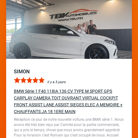
SIMON
Il y a 3 jours
BMW Série 1 F40 118IA 136 CV TYPE M SPORT GPS
CARPLAY CAMERA TOIT OUVRANT VIRTUAL COCKPIT
FRONT ASSIST LANE ASSIST SIEGES ELEC A MEMOIRE +
CHAUFFANTS JA 18 1ERE MAIN
Réception ce jour de notre nouvelle voiture, une BMW série 1. Nous
avons été très bien reçu par Camille pour la partie commerciale,
qui a pris le temps, chose que nous avons grandement apprécié.
Pour la livraison c’est Romain qui c’est occupé de nous. Accueil