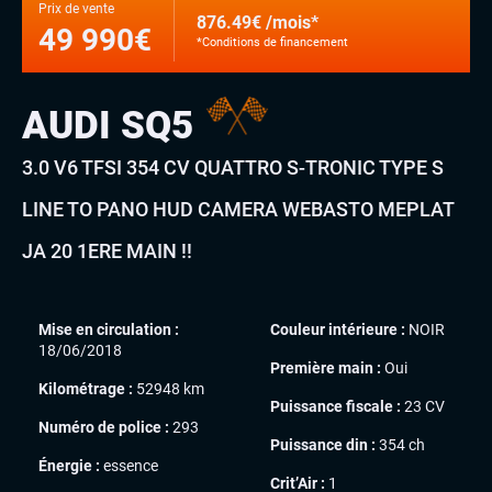
Prix de vente
876.49€ /mois*
49 990€
*Conditions de financement
AUDI SQ5
3.0 V6 TFSI 354 CV QUATTRO S-TRONIC TYPE S
LINE TO PANO HUD CAMERA WEBASTO MEPLAT
JA 20 1ERE MAIN !!
Mise en circulation :
Couleur intérieure :
NOIR
18/06/2018
Première main :
Oui
Kilométrage :
52948 km
Puissance fiscale :
23 CV
Numéro de police :
293
Puissance din :
354 ch
Énergie :
essence
Crit’Air :
1