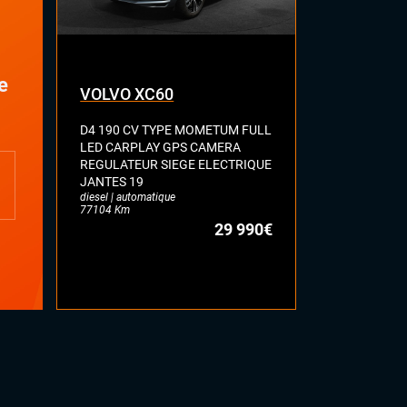
e
VOLVO XC60
SEAT AT
D4 190 CV TYPE MOMETUM FULL
1.5 TSI 150
LED CARPLAY GPS CAMERA
GPS BLUET
REGULATEUR SIEGE ELECTRIQUE
KEYLESS HIF
JANTES 19
REGULATEUR
diesel | automatique
JANTES 18
77104 Km
essence | manue
29 990€
53369 Km