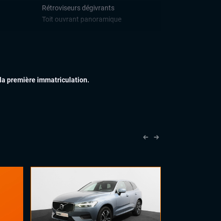
Rétroviseurs dégivrants
Toit ouvrant panoramique
IEUR
Accoudoir central
Commandes au volant
Pack Carbone
Palettes au volant
 la première immatriculation.
Sellerie cuir
Sièges sport
Volant cuir
Volant méplat
PLUS
Jantes Alu 21