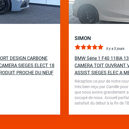
SIMON
Il y a 5 jours
PORT DESIGN CARBONE
BMW Série 1 F40 118IA 
CAMERA SIEGES ELECT 18
CAMERA TOIT OUVRANT V
RODUIT PROCHE DU NEUF
ASSIST SIEGES ELEC A M
Réception ce jour de notre nou
très bien reçu par Camille pour
que nous avons grandement appr
occupé de nous. Accueil parfait
satisfait du début à la fin de