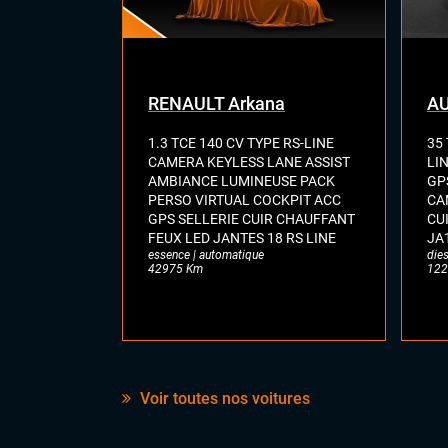
RENAULT Arkana
AU
1.3 TCE 140 CV TYPE RS-LINE
35 
CAMERA KEYLESS LANE ASSIST
LI
AMBIANCE LUMINEUSE PACK
GP
PERSO VIRTUAL COCKPIT ACC
CA
GPS SELLERIE CUIR CHAUFFANT
CU
FEUX LED JANTES 18 RS LINE
JA
essence | automatique
dies
42975 Km
122
Voir toutes nos voitures