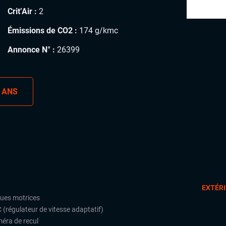
Crit’Air :
2
Émissions de CO2 :
174 g/kmc
Annonce N° :
26399
 ANS
EXTÉR
oues motrices
 (régulateur de vitesse adaptatif)
éra de recul