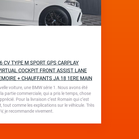
136 CV TYPE M SPORT GPS CARPLAY
IRTUAL COCKPIT FRONT ASSIST LANE
EMOIRE + CHAUFFANTS JA 18 1ERE MAIN
velle voiture, une BMW série 1. Nous avons été
 la partie commerciale, qui a pris le temps, chose
écié. Pour la livraison c’est Romain qui c’est
, tout comme les explications sur le véhicule. Très
 TBV, je recommande vivement.