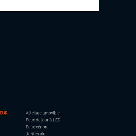
commerciale et est désormais prêt à vous
accueillir dans nos showrooms.
IEUR
Attelage amovible
Feux de jour à LED
Feux xénon
Jantes alu