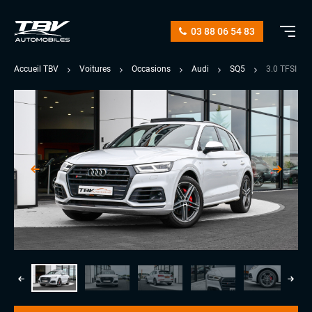
03 88 06 54 83
Accueil TBV
Voitures
Occasions
Audi
SQ5
3.0 TFSI 3