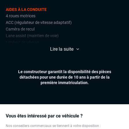
AIDES À LA CONDUITE
4 roues motrices
ACC (régulateur de vitesse adaptatif)
Caméra de recul
Lane assist (maintien de voie)
Limiteur de vitesse
Lire la suite
Radars de stationnement avant et arrière
Side assist
CONFORT
Le constructeur garantit la disponibilité des pièces
Accès et démarrage mains libres
détachées pour une durée de 10 ans à partir de la
Climatisation automatique multizones
première immatriculation.
Hayon électrique
Sièges chauffants
Sièges électriques
Virtual cockpit (live cockpit, compteur digital)
Volant multifonctions
Vous êtes intéressé par ce véhicule ?
Nos conseillers commerciaux se tiennent à votre disposition :
ÉLECTRONIQUE