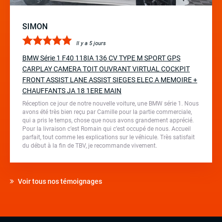
SIMON
Il y a 5 jours
BMW Série 1 F40 118IA 136 CV TYPE M SPORT GPS
CARPLAY CAMERA TOIT OUVRANT VIRTUAL COCKPIT
FRONT ASSIST LANE ASSIST SIEGES ELEC A MEMOIRE +
CHAUFFANTS JA 18 1ERE MAIN
Réception ce jour de notre nouvelle voiture, une BMW série 1. Nous
avons été très bien reçu par Camille pour la partie commerciale,
qui a pris le temps, chose que nous avons grandement apprécié.
Pour la livraison c’est Romain qui c’est occupé de nous. Accueil
parfait, tout comme les explications sur le véhicule. Très satisfait
du début à la fin de TBV, je recommande vivement.
Voir tous nos témoignages