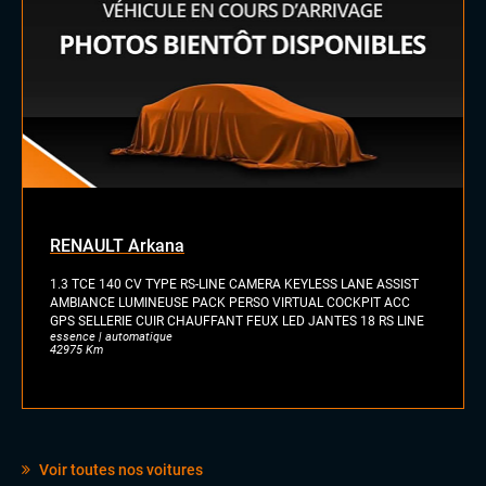
Vitres arrières surteintées
INTÉRIEUR
Palettes au volant
Rétroviseurs électriques
Sellerie Cuir Alcantara
Vitres électriques
Volant cuir
Volant méplat
Volant sport
RENAULT Arkana
1.3 TCE 140 CV TYPE RS-LINE CAMERA KEYLESS LANE ASSIST
AMBIANCE LUMINEUSE PACK PERSO VIRTUAL COCKPIT ACC
GPS SELLERIE CUIR CHAUFFANT FEUX LED JANTES 18 RS LINE
essence | automatique
42975 Km
Voir toutes nos voitures