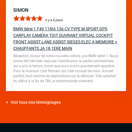
SIMON
Il y a 6 jours
BMW Série 1 F40 118IA 136 CV TYPE M SPORT GPS
CARPLAY CAMERA TOIT OUVRANT VIRTUAL COCKPIT
FRONT ASSIST LANE ASSIST SIEGES ELEC A MEMOIRE +
CHAUFFANTS JA 18 1ERE MAIN
Réception ce jour de notre nouvelle voiture, une BMW série 1. Nous
avons été très bien reçu par Camille pour la partie commerciale,
qui a pris le temps, chose que nous avons grandement apprécié.
Pour la livraison c’est Romain qui c’est occupé de nous. Accueil
parfait, tout comme les explications sur le véhicule. Très satisfait
du début à la fin de TBV, je recommande vivement.
Voir tous nos témoignages