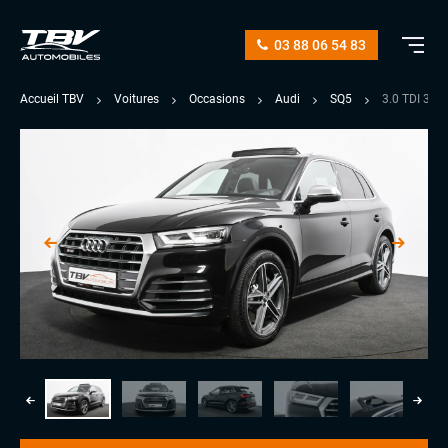
03 88 06 54 83
Accueil TBV
Voitures
Occasions
Audi
SQ5
3.0 TDI 34