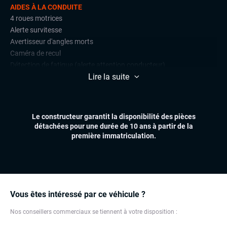
AIDES À LA CONDUITE
4 roues motrices
Alerte survitesse
Avertisseur d'angles morts
Caméra de recul
Détection de fatigue (alerte attention conducteur)
Lire la suite
Détections de signalisation routière
Radars de stationnement avant et arrière
CONFORT
Le constructeur garantit la disponibilité des pièces
Accès et démarrage mains libres
détachées pour une durée de 10 ans à partir de la
Affichage tête haute (head-up display)
première immatriculation.
Climatisation automatique multizones
Essuie-glaces automatiques
Feux automatiques
Hayon électrique
Sièges chauffants
Vous êtes intéressé par ce véhicule ?
Sièges électriques à mémoire
Nos conseillers commerciaux se tiennent à votre disposition :
Suspensions pneumatiques
Virtual cockpit (live cockpit, compteur digital)