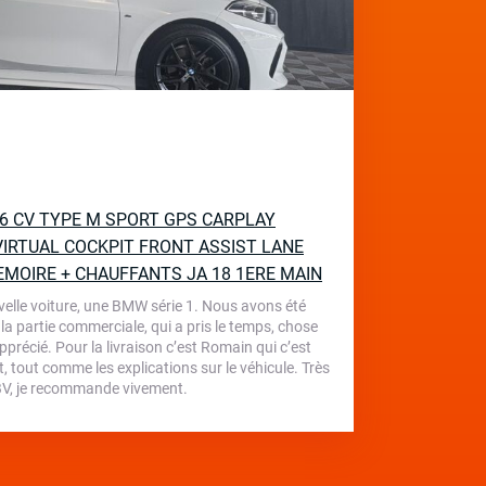
136 CV TYPE M SPORT GPS CARPLAY
IRTUAL COCKPIT FRONT ASSIST LANE
EMOIRE + CHAUFFANTS JA 18 1ERE MAIN
velle voiture, une BMW série 1. Nous avons été
 la partie commerciale, qui a pris le temps, chose
écié. Pour la livraison c’est Romain qui c’est
, tout comme les explications sur le véhicule. Très
 TBV, je recommande vivement.