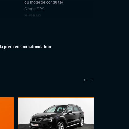
du mode de conduite)
Grand GPS
HIFI B&O
Suspensions pneumatiques
Système Start and Stop
Téléphone Bluetooth
 la première immatriculation.
IEUR
Attelage électrique
Échappement sport
Feux full LED
Jantes alu
Rétroviseurs dégivrants
Vitres arrières surteintées
IEUR
Palettes au volant
Rétroviseurs électriques
Sellerie semi cuir
Vitres électriques
Volant cuir