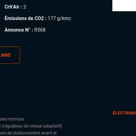
Crit’Air :
2
Émissions de CO2 :
177 g/kmc
Annonce N° :
R568
 ANS
ÉLECTRONI
oues motrices
 (régulateur de vitesse adaptatif)
ars de stationnement avant et