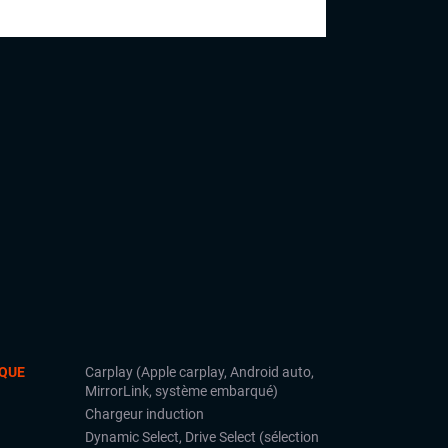
l’acquisition de leur nouveau véhicule. De
la citadine au véhicule de prestige en
passant par les SUV, Julie saura profiter
de son expérience pour vous guider dans
vos choix.
QUE
Carplay (Apple carplay, Android auto,
MirrorLink, système embarqué)
Chargeur induction
Dynamic Select, Drive Select (sélection