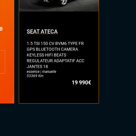
e
SEAT ATECA
VOLKSWA
1.5 TSI 150 CV BVM6 TYPE FR
2.0 BI-TDI 
GPS BLUETOOTH CAMERA
R LINE TOI
KEYLESS HIFI BEATS
FULL CUIR 
REGULATEUR ADAPTATIF ACC
DYNAUDIO 
JANTES 18
ATTELAGE E
essence | manuelle
diesel | automa
53369 Km
77113 Km
19 990€