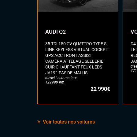
AUDI Q2
VO
35 TDI 150 CV QUATTRO TYPE S-
D4
LINE KEYLESS VIRTUAL COCKPIT
LE
GPS ACC FRONT ASSIST
RE
CAMERA ATTELAGE SELLERIE
JA
dies
CUIR CHAUFFANT FEUX LEDS
771
JA19" -PAS DE MALUS-
diesel | automatique
122999 Km
22 990€
Voir toutes nos voitures