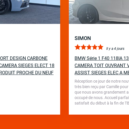
SIMON
Il y a 4 jours
PORT DESIGN CARBONE
BMW Série 1 F40 118IA 
CAMERA SIEGES ELECT 18
CAMERA TOIT OUVRANT V
RODUIT PROCHE DU NEUF
ASSIST SIEGES ELEC A M
Réception ce jour de notre nou
très bien reçu par Camille pour
que nous avons grandement appr
occupé de nous. Accueil parfait
satisfait du début à la fin de