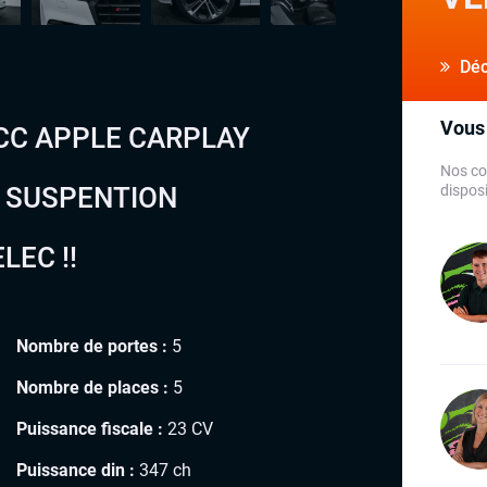
Déco
Vous 
ACC APPLE CARPLAY
Nos co
D SUSPENTION
disposi
LEC !!
Nombre de portes :
5
Nombre de places :
5
Puissance fiscale :
23 CV
Puissance din :
347 ch