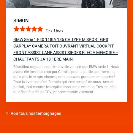
SIMON
Il y a 5 jours
BMW Série 1 F40 118IA 136 CV TYPE M SPORT GPS
CARPLAY CAMERA TOIT OUVRANT VIRTUAL COCKPIT
FRONT ASSIST LANE ASSIST SIEGES ELEC A MEMOIRE +
CHAUFFANTS JA 18 1ERE MAIN
Réception ce jour de notre nouvelle voiture, une BMW série 1. Nous
avons été très bien reçu par Camille pour la partie commerciale,
qui a pris le temps, chose que nous avons grandement apprécié.
Pour la livraison c’est Romain qui c’est occupé de nous. Accueil
parfait, tout comme les explications sur le véhicule. Très satisfait
du début à la fin de TBV, je recommande vivement.
Voir tous nos témoignages