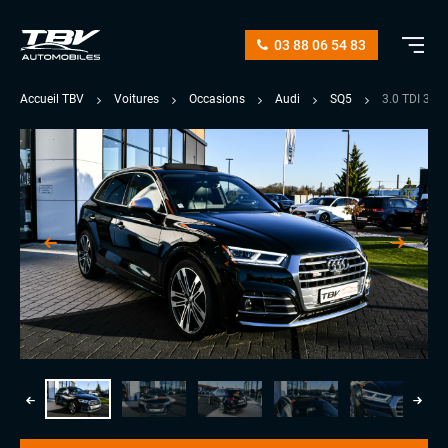
03 88 06 54 83
Accueil TBV
Voitures
Occasions
Audi
SQ5
3.0 TDI 34