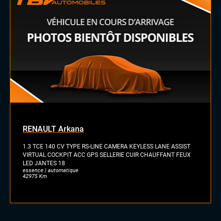
Jantes alu
Rétroviseurs dégivrants
Toit ouvrant panoramique
INTÉRIEUR
Accoudoir central
Commandes au volant
Eclairage d'ambiance
Palettes au volant
Sellerie cuir nappa
Sièges sport
Volant cuir
RENAULT Arkana
Volant méplat
1.3 TCE 140 CV TYPE RS-LINE CAMERA KEYLESS LANE ASSIST
VIRTUAL COCKPIT ACC GPS SELLERIE CUIR CHAUFFANT FEUX
LES PLUS
LED JANTES 18
essence | automatique
Auto-hold
42975 Km
Chargeur induction
Jantes Alu 21