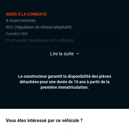
AIDES À LA CONDUITE
4 roues motrices
ACC (régulateur de vitesse adaptatif)
Caméra 360
Front assist (avertisseur anti-collision)
Lane assist (maintien de voie)
Lire la suite
Limiteur de vitesse
Park Assist
Radars de stationnement avant et arrière
Side assist
Le constructeur garantit la disponibilité des pièces
détachées pour une durée de 10 ans à partir de la
CONFORT
première immatriculation.
Accès et démarrage mains libres
Affichage tête haute (head-up display)
Chauffage auxiliaire
Climatisation automatique multizones
Hayon électrique
Vous êtes intéressé par ce véhicule ?
Sièges chauffants