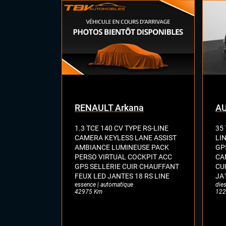
Feu
Hay
Siè
Siè
Sus
Virt
digi
Vol
RENAULT Arkana
AU
1.3 TCE 140 CV TYPE RS-LINE
35 
CAMERA KEYLESS LANE ASSIST
LI
AMBIANCE LUMINEUSE PACK
GP
PERSO VIRTUAL COCKPIT ACC
CA
GPS SELLERIE CUIR CHAUFFANT
CU
FEUX LED JANTES 18 RS LINE
JA
essence | automatique
dies
42975 Km
122