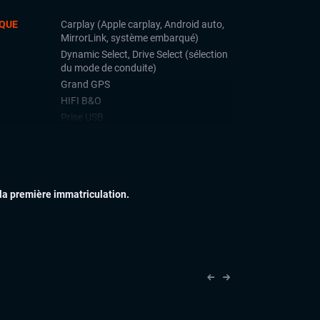
QUE
Carplay (Apple carplay, Android auto,
MirrorLink, système embarqué)
Dynamic Select, Drive Select (sélection
du mode de conduite)
Grand GPS
HIFI B&O
Prise USB
Système Start and Stop
Téléphone Bluetooth
IEUR
Attelage électrique
 la première immatriculation.
Échappement sport
Feux full LED
Jantes alu
Toit ouvrant panoramique
Vitres arrières surteintées
IEUR
Sellerie cuir nappa
Sièges sport