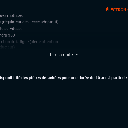
ÉLECTRONI
oues motrices
 (régulateur de vitesse adaptatif)
te survitesse
éra 360
ction de fatigue (alerte attention
ducteur)
ctions de signalisation routière
Lire la suite
t assist (avertisseur anti-collision)
e assist (maintien de voie)
EXTÉR
k Assist
disponibilité des pièces détachées pour une durée de 10 ans à partir de
ars de stationnement avant et
ère
lateur et limiteur de vitesse
 assist
ès et démarrage mains libres
matisation automatique multizones
INTÉR
uie-glaces automatiques