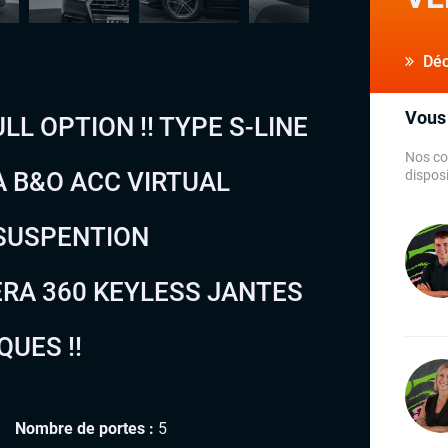
Déco
Vous 
LL OPTION !! TYPE S-LINE
Nos co
A B&O ACC VIRTUAL
disposi
 SUSPENTION
RA 360 KEYLESS JANTES
QUES !!
Nombre de portes :
5