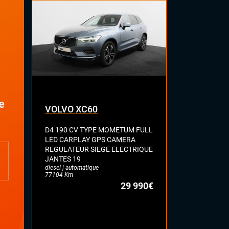
Volant cuir
e
VOLVO XC60
SEAT AT
D4 190 CV TYPE MOMETUM FULL
1.5 TSI 150
LED CARPLAY GPS CAMERA
GPS BLUET
REGULATEUR SIEGE ELECTRIQUE
KEYLESS HIF
JANTES 19
REGULATEUR
diesel | automatique
JANTES 18
77104 Km
essence | manue
29 990€
53369 Km