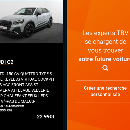
x automatiques
on électrique
ges chauffants avant et arrière
ges électriques à mémoire
pensions pneumatiques
Les experts TBV
ual cockpit (live cockpit, compteur
se chargent de
tal)
ant multifonctions
vous trouver
votre future voitur
DI Q2
TDI 150 CV QUATTRO TYPE S-
NE KEYLESS VIRTUAL COCKPIT
S ACC FRONT ASSIST
Créer une recherche
MERA ATTELAGE SELLERIE
personnalisée
IR CHAUFFANT FEUX LEDS
19" -PAS DE MALUS-
el | automatique
999 Km
22 990€