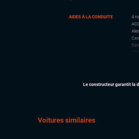
AIDES À LA CONDUITE
4 r
ACC
Aler
Cam
Déte
con
Déte
Fron
Lan
Par
Le constructeur garantit la 
Rad
arri
Régu
Side
Voitures similaires
CONFORT
Acc
Cli
Ess