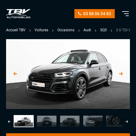
03 88 06 54 83
Accueil TBV
Voitures
Occasions
Audi
SQ5
3.0 TDI 34