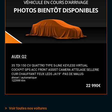
INTÉRIEUR
Accoudoir central
Commandes au volant
Palettes au volant
Sellerie Cuir Alcantara
Sellerie semi cuir
Sièges sport
Vitres électriques
Volant cuir
Volant méplat
AUDI Q2
35 TDI 150 CV QUATTRO TYPE S-LINE KEYLESS VIRTUAL
LES PLUS
COCKPIT GPS ACC FRONT ASSIST CAMERA ATTELAGE SELLERIE
Auto-hold
CUIR CHAUFFANT FEUX LEDS JA19" -PAS DE MALUS-
diesel | automatique
Black panel
122999 Km
Etriers rouge
22 990€
Jantes Alu 21
Pack carbone
Voir toutes nos voitures