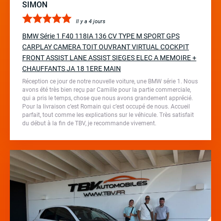
SIMON
Il y a 4 jours
BMW Série 1 F40 118IA 136 CV TYPE M SPORT GPS
CARPLAY CAMERA TOIT OUVRANT VIRTUAL COCKPIT
FRONT ASSIST LANE ASSIST SIEGES ELEC A MEMOIRE +
CHAUFFANTS JA 18 1ERE MAIN
Réception ce jour de notre nouvelle voiture, une BMW série 1. Nous
avons été très bien reçu par Camille pour la partie commerciale,
qui a pris le temps, chose que nous avons grandement apprécié.
Pour la livraison c’est Romain qui c’est occupé de nous. Accueil
parfait, tout comme les explications sur le véhicule. Très satisfait
du début à la fin de TBV, je recommande vivement.