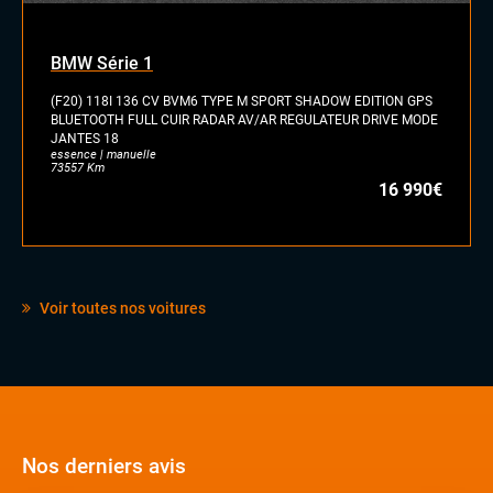
Jantes alu
Toit ouvrant panoramique
Vitres arrières surteintées
BMW Série 1
INTÉRIEUR
(F20) 118I 136 CV BVM6 TYPE M SPORT SHADOW EDITION GPS
BLUETOOTH FULL CUIR RADAR AV/AR REGULATEUR DRIVE MODE
Commandes au volant
JANTES 18
Eclairage d'ambiance
essence | manuelle
73557 Km
Pack Carbone
16 990€
Palettes au volant
Rétroviseurs électriques
Sellerie cuir nappa
Vitres électriques
Volant cuir
Voir toutes nos voitures
Nos derniers avis