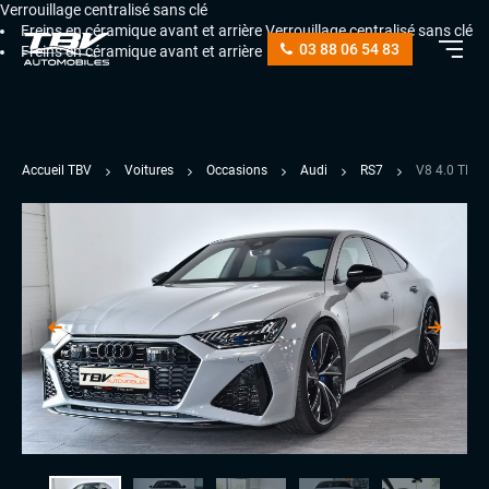
Verrouillage centralisé sans clé
Freins en céramique avant et arrière
Verrouillage centralisé sans clé
03 88 06 54 83
Freins en céramique avant et arrière
Accueil TBV
Voitures
Occasions
Audi
RS7
V8 4.0 TFS