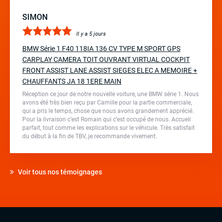
SIMON
Il y a 5 jours
BMW Série 1 F40 118IA 136 CV TYPE M SPORT GPS
CARPLAY CAMERA TOIT OUVRANT VIRTUAL COCKPIT
FRONT ASSIST LANE ASSIST SIEGES ELEC A MEMOIRE +
CHAUFFANTS JA 18 1ERE MAIN
Réception ce jour de notre nouvelle voiture, une BMW série 1. Nous
avons été très bien reçu par Camille pour la partie commerciale,
qui a pris le temps, chose que nous avons grandement apprécié.
Pour la livraison c’est Romain qui c’est occupé de nous. Accueil
parfait, tout comme les explications sur le véhicule. Très satisfait
du début à la fin de TBV, je recommande vivement.
Voir tous nos témoignages