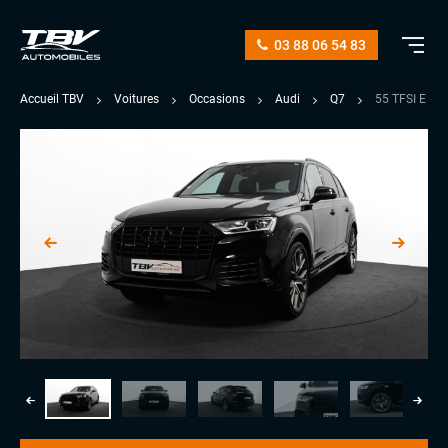
03 88 06 54 83
Accueil TBV
Voitures
Occasions
Audi
Q7
55 TFSI E 3