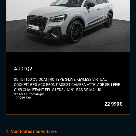
INTÉRIEUR
Accoudoir central
Commandes au volant
Palettes au volant
Rétroviseurs électriques
Sellerie cuir
Vitres électriques
Volant cuir
AUDI Q2
35 TDI 150 CV QUATTRO TYPE S-LINE KEYLESS VIRTUAL
COCKPIT GPS ACC FRONT ASSIST CAMERA ATTELAGE SELLERIE
CUIR CHAUFFANT FEUX LEDS JA19" -PAS DE MALUS-
diesel | automatique
122999 Km
22 990€
Voir toutes nos voitures