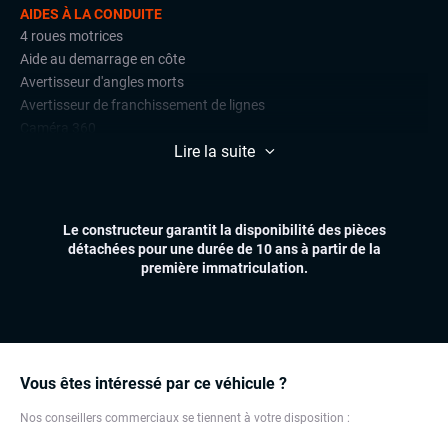
AIDES À LA CONDUITE
4 roues motrices
Aide au demarrage en côte
Avertisseur d'angles morts
Avertisseur de franchissement de lignes
Caméra 360
Lire la suite
Lane assist (maintien de voie)
Limiteur de vitesse
Park Assist
Radars de stationnement avant et arrière
Le constructeur garantit la disponibilité des pièces
Régulateur de vitesse
détachées pour une durée de 10 ans à partir de la
première immatriculation.
CONFORT
Accès mains libres
Climatisation automatique
Démarrage mains libres
Essuie-glaces automatiques
Vous êtes intéressé par ce véhicule ?
Feux automatiques
Nos conseillers commerciaux se tiennent à votre disposition :
Hayon électrique
Réglage électrique des lombaires