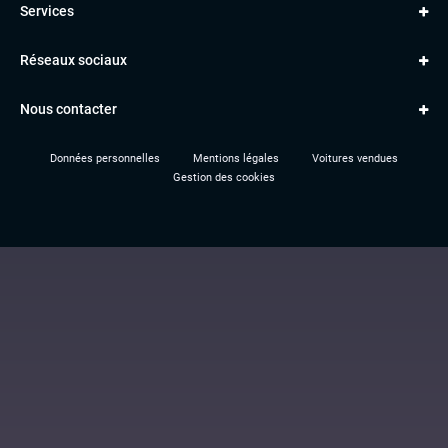
Services
Classe A
BMW
Jantes et pneus
Série 1
PORSCHE
Réseaux sociaux
Le garage TBV
A3
PEUGEOT
Paiement en ligne
Q3
RENAULT
Nous contacter
Location TBV
Données personnelles
Mentions légales
Voitures vendues
Gestion des cookies