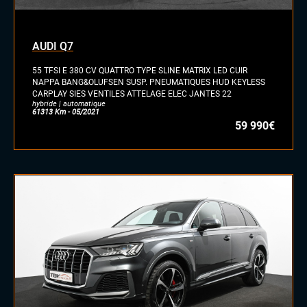
diesel
essence
essence/ethanol
AUDI Q7
électrique
hybride
55 TFSI E 380 CV QUATTRO TYPE SLINE MATRIX LED CUIR
GPL
NAPPA BANG&OLUFSEN SUSP. PNEUMATIQUES HUD KEYLESS
CARPLAY SIES VENTILES ATTELAGE ELEC JANTES 22
autre
hybride | automatique
61313 Km - 05/2021
59 990€