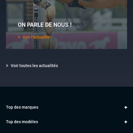
ON PARLE DE NOUS !
Voir l'actualité
Voir toutes les actualités
Top des marques
AUDI
Top des modèles
VOLKSWAGEN
Golf
MERCEDES