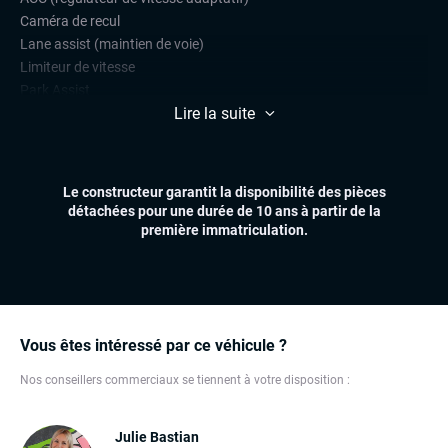
Caméra de recul
Lane assist (maintien de voie)
Limiteur de vitesse
Park Assist
Lire la suite
Radars de stationnement avant et arrière
CONFORT
Climatisation automatique multizones
Le constructeur garantit la disponibilité des pièces
Sièges chauffants
détachées pour une durée de 10 ans à partir de la
Virtual cockpit (live cockpit, compteur digital)
première immatriculation.
Volant multifonctions
ÉLECTRONIQUE
Carplay (Apple carplay, Android auto, MirrorLink, système
embarqué)
Vous êtes intéressé par ce véhicule ?
Grand GPS
Ordinateur de bord
Nos conseillers commerciaux se tiennent à votre disposition :
Téléphone Bluetooth
Julie Bastian
EXTÉRIEUR