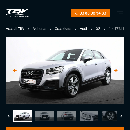
03 88 06 54 83
Accueil TBV
Voitures
Occasions
Audi
Q2
1.4 TFSI 15