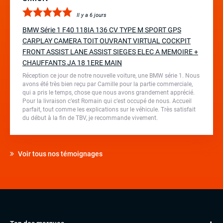
Il y a 6 jours
BMW Série 1 F40 118IA 136 CV TYPE M SPORT GPS
CARPLAY CAMERA TOIT OUVRANT VIRTUAL COCKPIT
FRONT ASSIST LANE ASSIST SIEGES ELEC A MEMOIRE +
CHAUFFANTS JA 18 1ERE MAIN
Réception ce jour de notre nouvelle voiture, une BMW série 1. Nous
avons été très bien reçu par Camille pour la partie commerciale,
qui a pris le temps, chose que nous avons grandement apprécié.
Pour la livraison c’est Romain qui c’est occupé de nous. Accueil
parfait, tout comme les explications sur le véhicule. Très satisfait
du début à la fin de TBV, je recommande vivement.
Voir tous nos témoignages