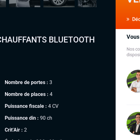
Déco
Vous 
S CHAUFFANTS BLUETOOTH
Nos co
disposi
Nombre de portes :
3
Nombre de places :
4
Puissance fiscale :
4 CV
Puissance din :
90 ch
Crit’Air :
2