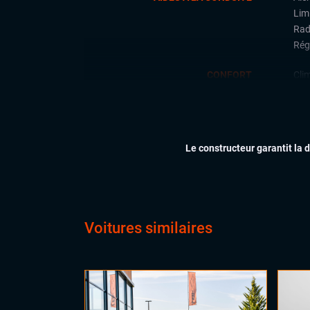
Limi
Rad
Rég
CONFORT
Cli
Ess
Feu
Siè
Vol
Le constructeur garantit la 
Voitures similaires