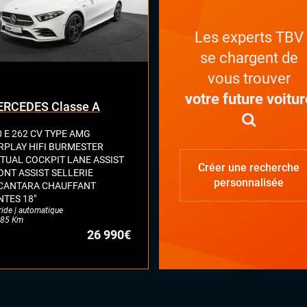
Les experts TBV
se chargent de
vous trouver
votre future voitur
RCEDES Classe A
0 E 262 CV TYPE AMG
RPLAY HIFI BURMESTER
RTUAL COCKPIT LANE ASSIST
Créer une recherche
ONT ASSIST SELLERIE
personnalisée
CANTARA CHAUFFANT
NTES 18"
ride | automatique
85 Km
26 990€