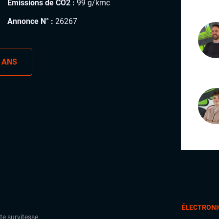
Émissions de CO2 :
99 g/kmc
Annonce N° :
26267
 ANS
ÉLECTRONI
te survitesse