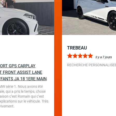
TREBEAU
Il y a 7 jours
RECHERCHE PERSONNALISEE 
SPORT GPS CARPLAY
T FRONT ASSIST LANE
FFANTS JA 18 1ERE MAIN
BMW série 1. Nous avons été
le, qui a pris le temps, chose
aison c’est Romain qui c’est
plications sur le véhicule. Très
 vivement.