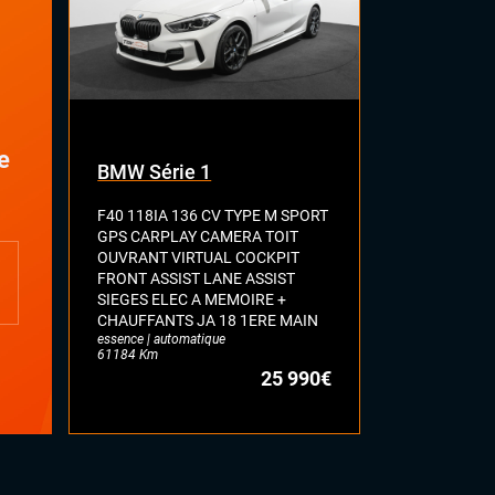
e
BMW Série 1
VOLKSWA
F40 118IA 136 CV TYPE M SPORT
VII 1.5 TSI 
GPS CARPLAY CAMERA TOIT
HIGHLINE G
OUVRANT VIRTUAL COCKPIT
ASSIST SEL
FRONT ASSIST LANE ASSIST
FULL LED JA
essence | auto
SIEGES ELEC A MEMOIRE +
71628 Km
CHAUFFANTS JA 18 1ERE MAIN
essence | automatique
61184 Km
25 990€