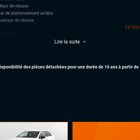
teur de vitesse
ar de stationnement arrière
ulateur de vitesse
EXTÉR
matisation
uie-glaces automatiques
Lire la suite
x automatiques
INTÉR
ges chauffants
ant multifonctions
disponibilité des pièces détachées pour une durée de 10 ans à partir de