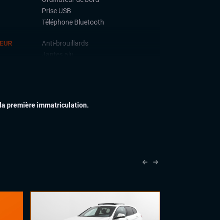
Prise USB
Téléphone Bluetooth
IEUR
Anti-brouillards
Jantes alu
IEUR
Accoudoir central
Commandes au volant
Volant cuir
 la première immatriculation.