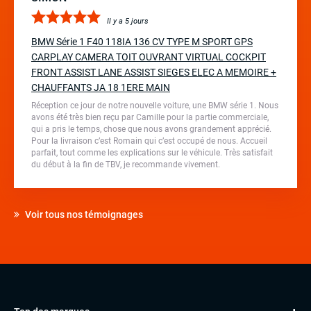
Il y a 5 jours
BMW Série 1 F40 118IA 136 CV TYPE M SPORT GPS
CARPLAY CAMERA TOIT OUVRANT VIRTUAL COCKPIT
FRONT ASSIST LANE ASSIST SIEGES ELEC A MEMOIRE +
CHAUFFANTS JA 18 1ERE MAIN
Réception ce jour de notre nouvelle voiture, une BMW série 1. Nous
avons été très bien reçu par Camille pour la partie commerciale,
qui a pris le temps, chose que nous avons grandement apprécié.
Pour la livraison c’est Romain qui c’est occupé de nous. Accueil
parfait, tout comme les explications sur le véhicule. Très satisfait
du début à la fin de TBV, je recommande vivement.
Voir tous nos témoignages