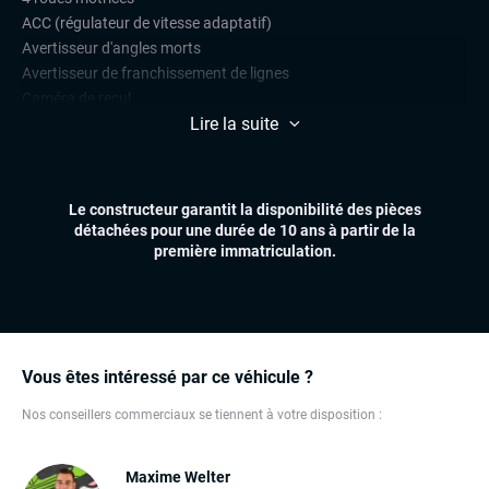
ACC (régulateur de vitesse adaptatif)
Avertisseur d'angles morts
Avertisseur de franchissement de lignes
Caméra de recul
Lire la suite
Front assist (avertisseur anti-collision)
Limiteur de vitesse
Radars de stationnement avant et arrière
Régulateur de vitesse
Le constructeur garantit la disponibilité des pièces
détachées pour une durée de 10 ans à partir de la
CONFORT
première immatriculation.
Accès et démarrage mains libres
Climatisation automatique multizones
Essuie-glaces automatiques
Feux automatiques
Sièges chauffants
Vous êtes intéressé par ce véhicule ?
Sièges électriques à mémoire
Nos conseillers commerciaux se tiennent à votre disposition :
Volant multifonctions
ÉLECTRONIQUE
Maxime Welter