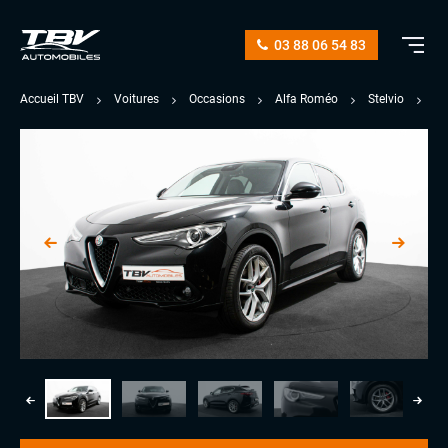
03 88 06 54 83
Accueil TBV
Voitures
Occasions
Alfa Roméo
Stelvio
Q4