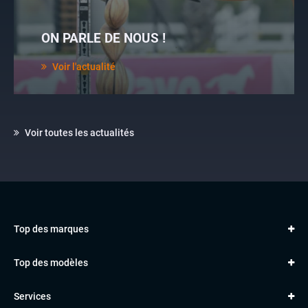
ON PARLE DE NOUS !
Voir l'actualité
Voir toutes les actualités
Top des marques
AUDI
Top des modèles
VOLKSWAGEN
Golf
MERCEDES
Services
Classe A
BMW