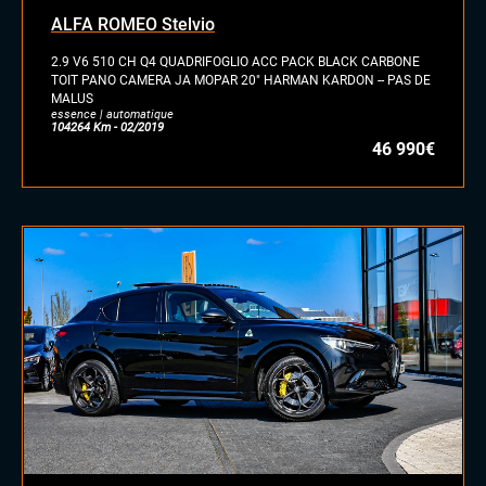
essence/ethanol
ALFA ROMEO Stelvio
électrique
hybride
2.9 V6 510 CH Q4 QUADRIFOGLIO ACC PACK BLACK CARBONE
GPL
TOIT PANO CAMERA JA MOPAR 20″ HARMAN KARDON -- PAS DE
MALUS
autre
essence | automatique
104264 Km - 02/2019
46 990€