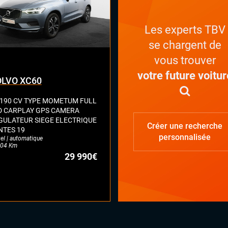
ant chauffant
ant multifonctions
Les experts TBV
se chargent de
vous trouver
votre future voitur
LVO XC60
 190 CV TYPE MOMETUM FULL
D CARPLAY GPS CAMERA
GULATEUR SIEGE ELECTRIQUE
Créer une recherche
NTES 19
personnalisée
el | automatique
04 Km
29 990€