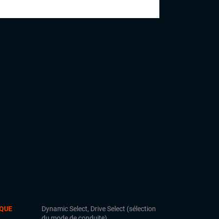
commerciale et est désormais prêt à vous
accueillir dans nos showrooms.
QUE
Dynamic Select, Drive Select (sélection
du mode de conduite)