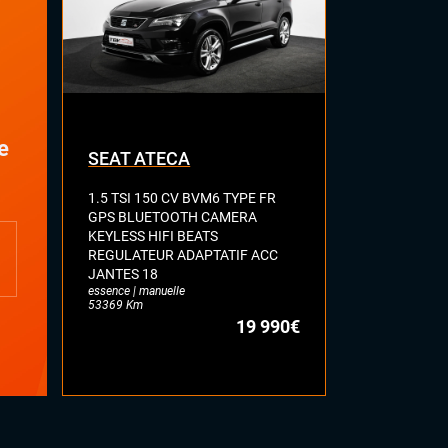
e
SEAT ATECA
VOLKSWA
1.5 TSI 150 CV BVM6 TYPE FR
2.0 BI-TDI 
GPS BLUETOOTH CAMERA
R LINE TOI
KEYLESS HIFI BEATS
FULL CUIR 
REGULATEUR ADAPTATIF ACC
DYNAUDIO 
JANTES 18
ATTELAGE E
essence | manuelle
diesel | automa
53369 Km
77113 Km
19 990€