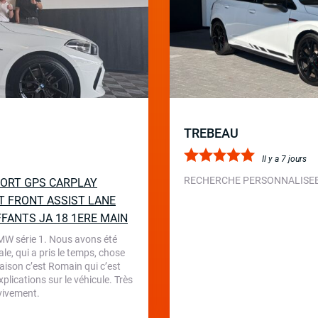
TREBEAU
Il y a 7 jours
RECHERCHE PERSONNALISEE 
SPORT GPS CARPLAY
T FRONT ASSIST LANE
FFANTS JA 18 1ERE MAIN
BMW série 1. Nous avons été
le, qui a pris le temps, chose
aison c’est Romain qui c’est
plications sur le véhicule. Très
 vivement.