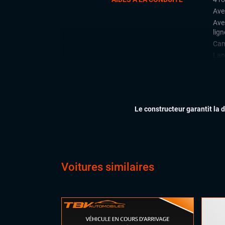
Ave
Ave
lign
Cam
Lan
Limi
Rad
arri
Rég
Le constructeur garantit la 
CONFORT
Acc
Cli
Dém
Feu
Voitures similaires
Hay
Rég
Siè
Sièg
Virt
digi