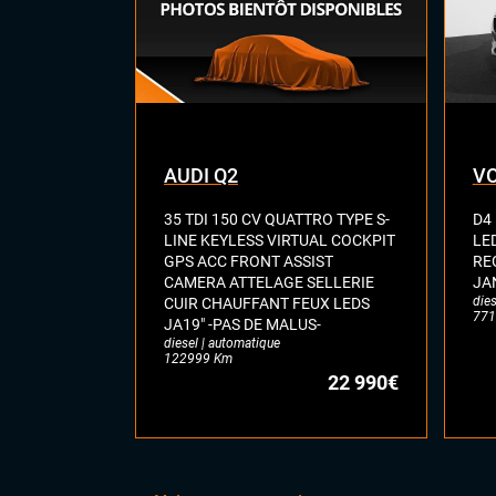
Vol
Vol
AUDI Q2
VO
35 TDI 150 CV QUATTRO TYPE S-
D4
LINE KEYLESS VIRTUAL COCKPIT
LE
GPS ACC FRONT ASSIST
RE
CAMERA ATTELAGE SELLERIE
JA
dies
CUIR CHAUFFANT FEUX LEDS
771
JA19" -PAS DE MALUS-
diesel | automatique
122999 Km
22 990€