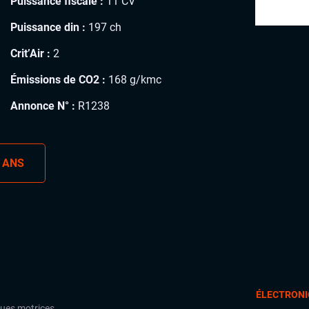
Puissance fiscale :
11 CV
Puissance din :
197 ch
Crit’Air :
2
Émissions de CO2 :
168 g/kmc
Annonce N° :
R1238
 ANS
ÉLECTRONI
oues motrices