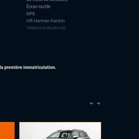
Écran tactile
GPS
Hifi Harman Kardon
Téléphone Bluetooth
IEUR
Barres de toit
Feux de jour à LED
Jantes alu
Vitres arrières surteintées
 la première immatriculation.
IEUR
Accoudoir central
Commandes au volant
Rétroviseurs électriques
Sellerie semi cuir
Vitres électriques
Volant cuir