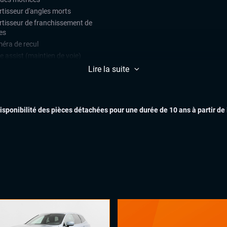
rtisseur d'angles morts
rtisseur de franchissement de
es
éra de recul
e assist (maintien de voie)
teur de vitesse
EXTÉR
Lire la suite
ars de stationnement avant et
ère
ulateur de vitesse
disponibilité des pièces détachées pour une durée de 10 ans à partir de
ès mains libres
INTÉR
matisation automatique
arrage mains libres
x automatiques
on électrique
lage électrique des lombaires
ges chauffants
es électriques
ual cockpit (live cockpit, compteur
tal)