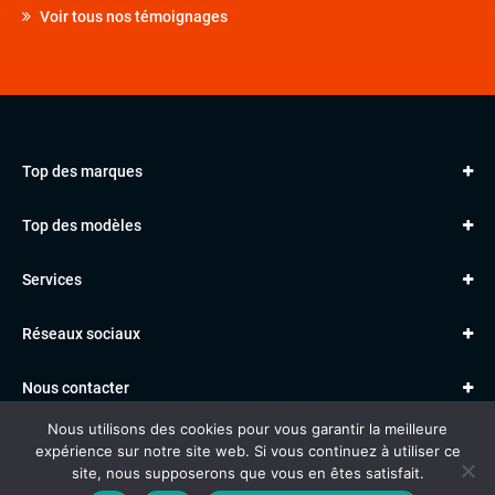
Voir tous nos témoignages
Top des marques
AUDI
Top des modèles
VOLKSWAGEN
Golf
MERCEDES
Services
Classe A
BMW
Jantes et pneus
Série 1
PORSCHE
Réseaux sociaux
Le garage TBV
A3
PEUGEOT
Paiement en ligne
Q3
RENAULT
Nous contacter
Location TBV
Nous utilisons des cookies pour vous garantir la meilleure
Données personnelles
Mentions légales
Voitures vendues
expérience sur notre site web. Si vous continuez à utiliser ce
Gestion des cookies
site, nous supposerons que vous en êtes satisfait.
Al