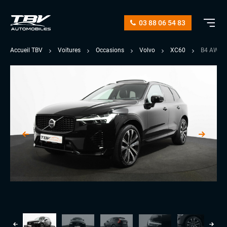
03 88 06 54 83
Accueil TBV
Voitures
Occasions
Volvo
XC60
B4 AWD 