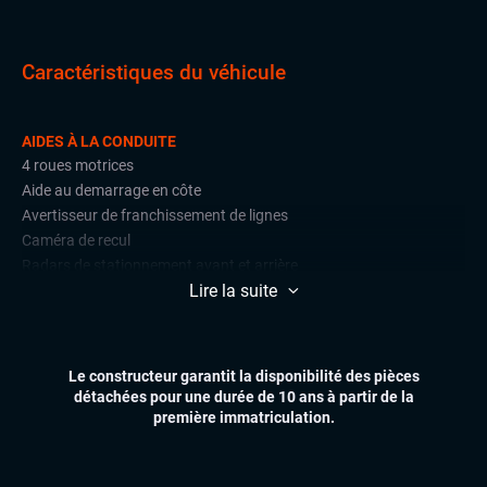
Caractéristiques du véhicule
AIDES À LA CONDUITE
4 roues motrices
Aide au demarrage en côte
Avertisseur de franchissement de lignes
Caméra de recul
Radars de stationnement avant et arrière
Lire la suite
Régulateur et limiteur de vitesse
CONFORT
Accès et démarrage mains libres
Le constructeur garantit la disponibilité des pièces
Climatisation automatique multizones
détachées pour une durée de 10 ans à partir de la
Essuie-glaces automatiques
première immatriculation.
Feux automatiques
Hayon électrique
Pare-brise chauffant