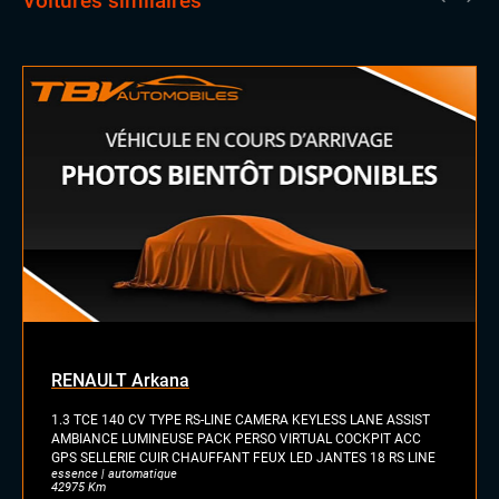
Voitures similaires
Barres de toit
Feux full LED
Jantes alu
Toit ouvrant panoramique
INTÉRIEUR
Accoudoir central
Commandes au volant
Rétroviseur intérieur jour/nuit automatique
Sellerie semi cuir
Volant cuir
LES PLUS
Blackline
RENAULT Arkana
1.3 TCE 140 CV TYPE RS-LINE CAMERA KEYLESS LANE ASSIST
AMBIANCE LUMINEUSE PACK PERSO VIRTUAL COCKPIT ACC
GPS SELLERIE CUIR CHAUFFANT FEUX LED JANTES 18 RS LINE
essence | automatique
42975 Km