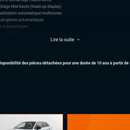
ichage tête haute (head-up display)
matisation automatique multizones
uie-glaces automatiques
x automatiques
on électrique
Lire la suite
ges chauffants avant et arrière
ges électriques à mémoire
INTÉR
ges massants
es ventilés
disponibilité des pièces détachées pour une durée de 10 ans à partir de
 close (assistance à la fermeture)
pensions pneumatiques
ual cockpit (live cockpit, compteur
tal)
ÉLECTRONI
ant chauffant
ant multifonctions
oues motrices
 (régulateur de vitesse adaptatif)
e au demarrage en côte