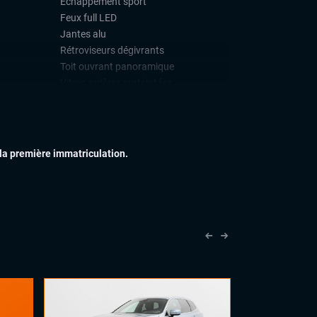
Échappement sport
Feux full LED
Jantes alu
Rétroviseurs dégivrants
Toit ouvrant panoramique
Vitres arrières surteintées
IEUR
Palettes au volant
Rétroviseur intérieur jour/nuit
automatique
 la première immatriculation.
Sellerie cuir
Volant cuir
Volant méplat
QUE
Carplay (Apple carplay, Android auto,
MirrorLink, système embarqué)
Chargeur induction
Dynamic Select, Drive Select (sélection
du mode de conduite)
Écran tactile
Grand GPS