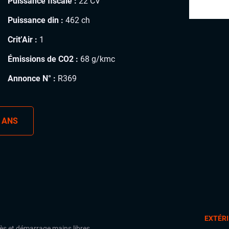
Puissance fiscale :
22 CV
Puissance din :
462 ch
Crit’Air :
1
Émissions de CO2 :
68 g/kmc
Annonce N° :
R369
 ANS
EXTÉR
ès et démarrage mains libres