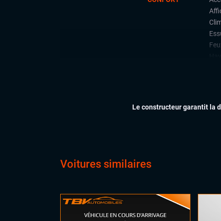
Aff
Cli
Ess
Feu
Hay
Siè
Siè
Siè
Sièg
Le constructeur garantit la 
Soft
Sus
Virt
digi
Vol
Voitures similaires
Vol
AIDES À LA CONDUITE
4 r
ACC
Aid