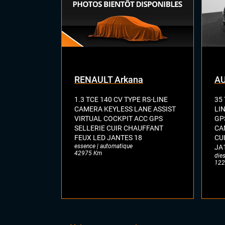
Ave
Cam
Déte
con
Déte
Fron
Lan
RENAULT Arkana
AU
Par
Rad
1.3 TCE 140 CV TYPE RS-LINE
35 
arri
CAMERA KEYLESS LANE ASSIST
LI
Régu
VIRTUAL COCKPIT ACC GPS
GP
Side
SELLERIE CUIR CHAUFFANT
CA
FEUX LED JANTES 18
CU
essence | automatique
JA
42975 Km
dies
122