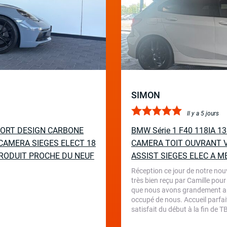
SIMON
Il y a 5 jours
PORT DESIGN CARBONE
BMW Série 1 F40 118IA 
CAMERA SIEGES ELECT 18
CAMERA TOIT OUVRANT V
RODUIT PROCHE DU NEUF
ASSIST SIEGES ELEC A M
Réception ce jour de notre nou
très bien reçu par Camille pour
que nous avons grandement appr
occupé de nous. Accueil parfait
satisfait du début à la fin de