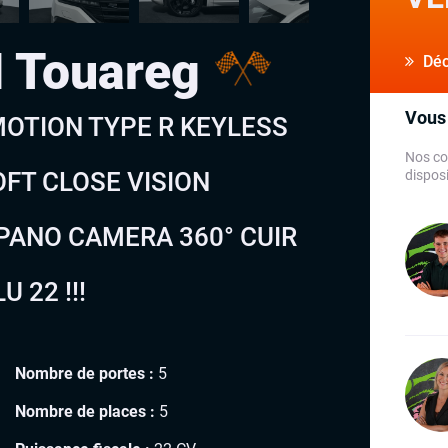
 Touareg
Déco
Vous 
 MOTION TYPE R KEYLESS
Nos co
FT CLOSE VISION
disposi
PANO CAMERA 360° CUIR
 22 !!!
Nombre de portes :
5
Nombre de places :
5