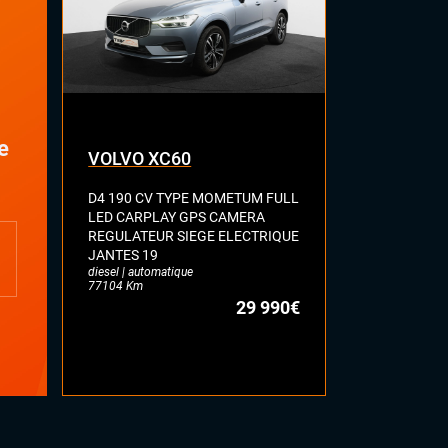
Suspensions pneumatiques
Systeme HIFI DYNAUDIO
Système Start and Stop
e
VOLVO XC60
SEAT AT
D4 190 CV TYPE MOMETUM FULL
1.5 TSI 150
LED CARPLAY GPS CAMERA
GPS BLUET
REGULATEUR SIEGE ELECTRIQUE
KEYLESS HIF
JANTES 19
REGULATEUR
diesel | automatique
JANTES 18
77104 Km
essence | manue
29 990€
53369 Km