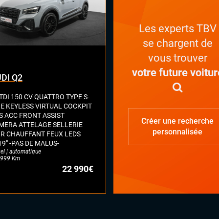
rtisseur d'angles morts
éra 360
ction de fatigue (alerte attention
Les experts TBV
ducteur)
se chargent de
ctions de signalisation routière
vous trouver
t assist (avertisseur anti-collision)
e assist (maintien de voie)
votre future voitur
DI Q2
k Assist
ars de stationnement avant et
TDI 150 CV QUATTRO TYPE S-
ère
NE KEYLESS VIRTUAL COCKPIT
lateur et limiteur de vitesse
S ACC FRONT ASSIST
Créer une recherche
 assist
MERA ATTELAGE SELLERIE
personnalisée
IR CHAUFFANT FEUX LEDS
19" -PAS DE MALUS-
el | automatique
999 Km
22 990€