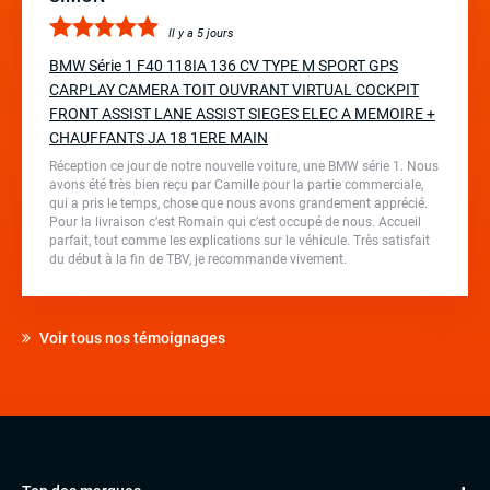
Il y a 5 jours
BMW Série 1 F40 118IA 136 CV TYPE M SPORT GPS
CARPLAY CAMERA TOIT OUVRANT VIRTUAL COCKPIT
FRONT ASSIST LANE ASSIST SIEGES ELEC A MEMOIRE +
CHAUFFANTS JA 18 1ERE MAIN
Réception ce jour de notre nouvelle voiture, une BMW série 1. Nous
avons été très bien reçu par Camille pour la partie commerciale,
qui a pris le temps, chose que nous avons grandement apprécié.
Pour la livraison c’est Romain qui c’est occupé de nous. Accueil
parfait, tout comme les explications sur le véhicule. Très satisfait
du début à la fin de TBV, je recommande vivement.
Voir tous nos témoignages