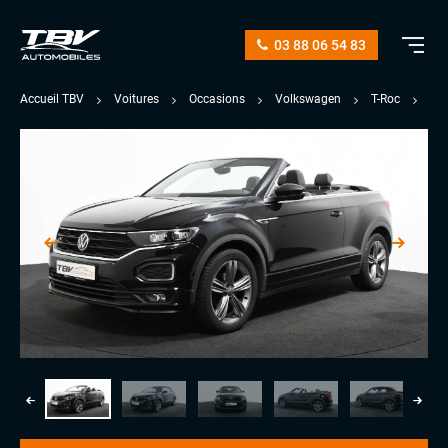
03 88 06 54 83
Accueil TBV
Voitures
Occasions
Volkswagen
T-Roc
CA