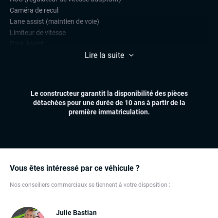
Caméra de recul
Lane assist (maintien de voie)
Limiteur de vitesse
Park Assist
Lire la suite
Radars de stationnement avant et arrière
Side assist
CONFORT
Le constructeur garantit la disponibilité des pièces
Accès et démarrage mains libres
détachées pour une durée de 10 ans à partir de la
Climatisation automatique multizones
première immatriculation.
Essuie-glaces automatiques
Sièges chauffants
Virtual cockpit (live cockpit, compteur digital)
Volant multifonctions
Vous êtes intéressé par ce véhicule ?
ÉLECTRONIQUE
Nos conseillers commerciaux se tiennent à votre disposition :
Carplay (Apple carplay, Android auto, MirrorLink, système
embarqué)
Dynamic Select, Drive Select (sélection du mode de conduite)
Julie Bastian
Écran tactile