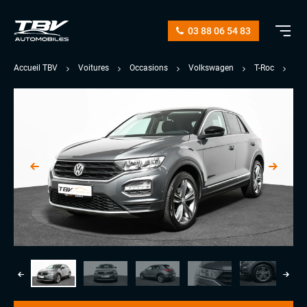
03 88 06 54 83
Accueil TBV
Voitures
Occasions
Volkswagen
T-Roc
2.