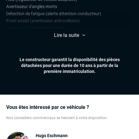
Avertisseur d'angles morts
Détection de fatigue (alerte attention conducteur)
Front assist (avertisseur anti-collision)
Lane assist (maintien de voie)
Lire la suite
Park Assist
Radars de stationnement avant et arrière
Régulateur et limiteur de vitesse
Le constructeur garantit la disponibilité des pièces
CONFORT
détachées pour une durée de 10 ans à partir de la
Climatisation automatique
première immatriculation.
Essuie-glaces automatiques
Feux automatiques
Hayon électrique
Sièges chauffants
Virtual cockpit (live cockpit, compteur digital)
Vous êtes intéressé par ce véhicule ?
Volant multifonctions
Nos conseillers commerciaux se tiennent à votre disposition :
EXTÉRIEUR
Anti-brouillards
Hugo Eschmann