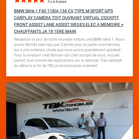
Il y a 4 jours
BMW Série 1 F40 118IA 136 CV TYPE M SPORT GPS
CARPLAY CAMERA TOIT OUVRANT VIRTUAL COCKPIT
FRONT ASSIST LANE ASSIST SIEGES ELEC A MEMOIRE +
CHAUFFANTS JA 18 1ERE MAIN
Réception ce jour de notre nouvelle voiture, une BMW série 1. Nous
avons été très bien reçu par Camille pour la partie commerciale,
qui a pris le temps, chose que nous avons grandement apprécié.
Pour la livraison c’est Romain qui c’est occupé de nous. Accueil
parfait, tout comme les explications sur le véhicule. Très satisfait
du début à la fin de TBV, je recommande vivement.