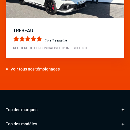
TREBEAU
Il y a 1 semaine
RECHERCHE PERSONNALISEE D’UNE GOLF GTI
Voir tous nos témoignages
Top des marques
AUDI
Top des modèles
VOLKSWAGEN