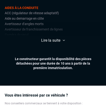
AIDES À LA CONDUITE
ACC (régulateur de vitesse adaptatif)
Aide au demarrage en côte
Avertisseur d'angles morts
Avertisseur de franchissement de lignes
Caméra de recul
Lire la suite
Détections de signalisation routière
Front assist (avertisseur anti-collision)
Lane assist (maintien de voie)
Radars de stationnement avant et arrière
Le constructeur garantit la disponibilité des pièces
Régulateur et limiteur de vitesse
détachées pour une durée de 10 ans à partir de la
Side assist
première immatriculation.
CONFORT
Climatisation automatique multizones
Essuie-glaces automatiques
Feux automatiques
Vous êtes intéressé par ce véhicule ?
Hayon électrique
Nos conseillers commerciaux se tiennent à votre disposition :
Sièges chauffants