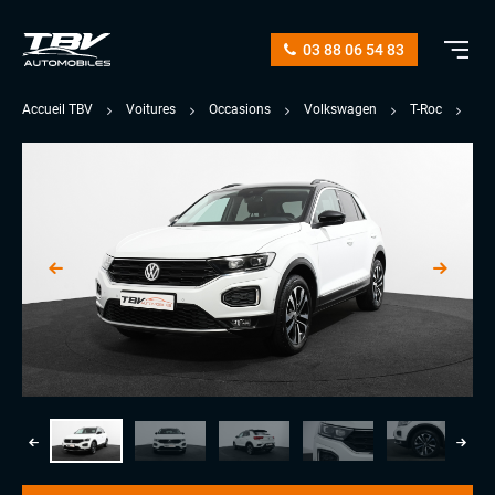
03 88 06 54 83
Accueil TBV
Voitures
Occasions
Volkswagen
T-Roc
1.