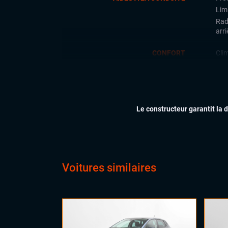
Limi
Rad
arri
CONFORT
Cli
Feu
Siè
ÉLECTRONIQUE
Ord
Le constructeur garantit la 
Pri
Tél
Voitures similaires