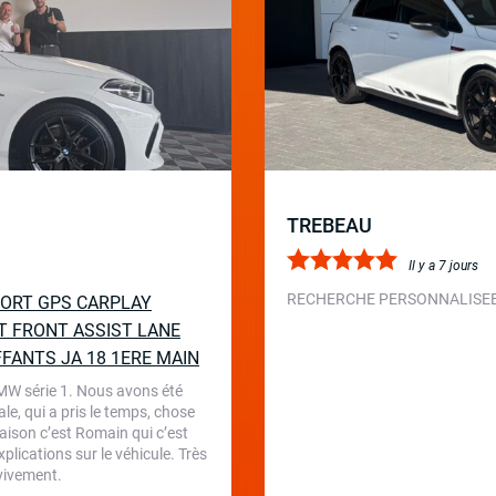
TREBEAU
Il y a 7 jours
RECHERCHE PERSONNALISEE 
SPORT GPS CARPLAY
T FRONT ASSIST LANE
FFANTS JA 18 1ERE MAIN
BMW série 1. Nous avons été
le, qui a pris le temps, chose
aison c’est Romain qui c’est
plications sur le véhicule. Très
 vivement.