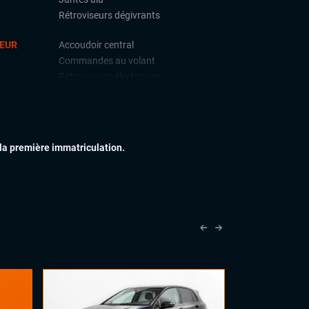
Rétroviseurs dégivrants
IEUR
Accoudoir central
Commandes au volant
Rétroviseurs électriques
Vitres électriques
Volant cuir
 la première immatriculation.