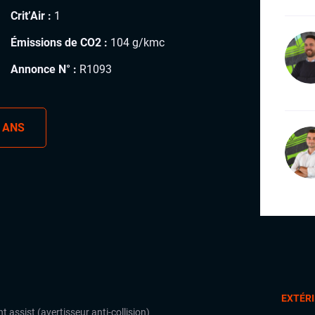
Crit’Air :
1
Émissions de CO2 :
104 g/kmc
Annonce N° :
R1093
 ANS
EXTÉR
t assist (avertisseur anti-collision)