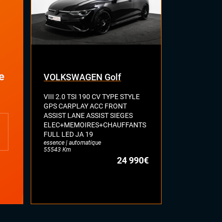
e
VOLKSWAGEN Golf
RENAULT 
VIII 2.0 TSI 190 CV TYPE STYLE
E-TECH ELE
GPS CARPLAY ACC FRONT
TYPE TECHN
ASSIST LANE ASSIST SIEGES
OPENR-LIN
ELEC+MEMOIRES+CHAUFFANTS
AUTOMOTIV
FULL LED JA 19
AMBIANCE 
essence | automatique
CHARGEUR D
55543 Km
TECHNO
24 990€
électrique | au
12902 Km