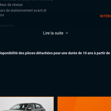
teur de vitesse
ars de stationnement avant et
ère
INTÉR
matisation
x automatiques
Lire la suite
ges chauffants
inateur de bord
disponibilité des pièces détachées pour une durée de 10 ans à partir de
se USB
éphone Bluetooth