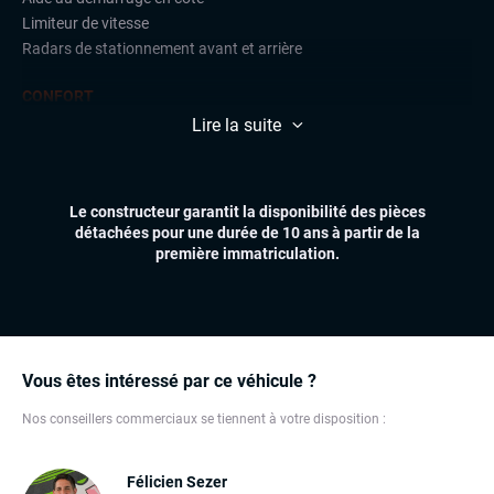
Limiteur de vitesse
Radars de stationnement avant et arrière
CONFORT
Climatisation
Lire la suite
Feux automatiques
Sièges chauffants
Volant multifonctions
Le constructeur garantit la disponibilité des pièces
détachées pour une durée de 10 ans à partir de la
ÉLECTRONIQUE
première immatriculation.
Écran tactile
Système Start and Stop
Téléphone Bluetooth
EXTÉRIEUR
Vous êtes intéressé par ce véhicule ?
Anti-brouillards
Feux de jour à LED
Nos conseillers commerciaux se tiennent à votre disposition :
Jantes alu
Félicien Sezer
INTÉRIEUR