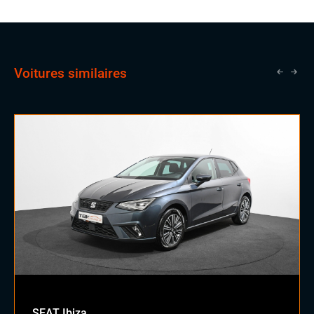
vendeurs expérimentés, une opportunité qui lui ouvrira
les portes vers un avenir prometteur en tant que
commercial.
Voitures similaires
SEAT Ibiza