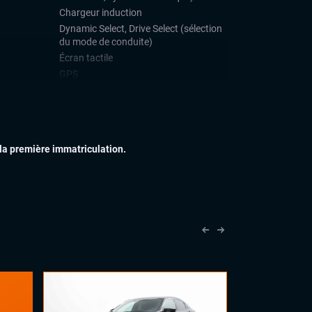
Chargeur induction
Dynamic Select, Drive Select (sélection
du mode de conduite)
Écran tactile
GPS
Ordinateur de bord
Système Start and Stop
Téléphone Bluetooth
 la première immatriculation.
IEUR
Échappement sport
Feux full LED
Jantes alu
IEUR
Accoudoir central
Ciel de toit alcantara
Commandes au volant
Eclairage d'ambiance
Palettes au volant
Sièges sport
Volant cuir