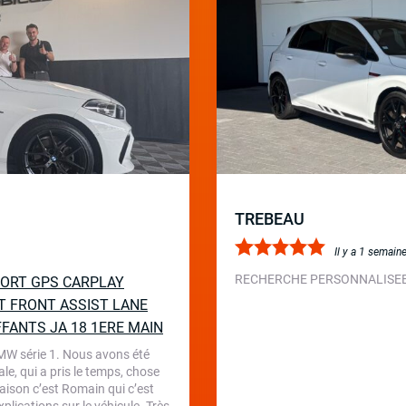
TREBEAU
Il y a 1 semain
RECHERCHE PERSONNALISEE 
SPORT GPS CARPLAY
T FRONT ASSIST LANE
FFANTS JA 18 1ERE MAIN
BMW série 1. Nous avons été
le, qui a pris le temps, chose
aison c’est Romain qui c’est