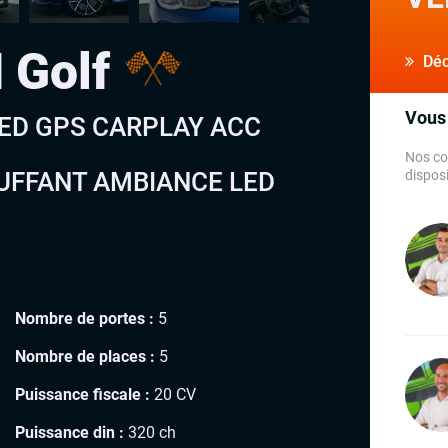
 Golf
Déco
Vous 
L LED GPS CARPLAY ACC
Nos co
UFFANT AMBIANCE LED
disposi
Nombre de portes :
5
Nombre de places :
5
Puissance fiscale :
20 CV
Puissance din :
320 ch