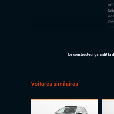
ACC
Déte
con
Déte
Fron
Lan
Limi
Rad
arri
Le constructeur garantit la 
Rég
CONFORT
Cli
Dém
Ess
Voitures similaires
Feu
Virt
digi
Vol
Vol