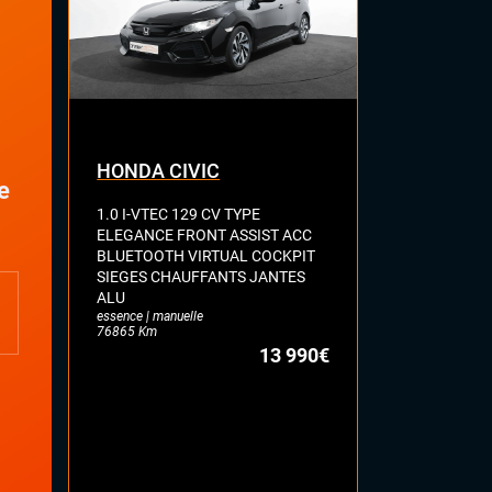
Volant sport
HONDA CIVIC
VOLKSWA
e
1.0 I-VTEC 129 CV TYPE
2.0 TSI 207
ELEGANCE FRONT ASSIST ACC
GPS KEYLES
BLUETOOTH VIRTUAL COCKPIT
OUVRANT SI
SIEGES CHAUFFANTS JANTES
CHAUFFANTS
ALU
COCKPIT DE
essence | manuelle
MORTS PARK
76865 Km
ALU 18' --- 1
13 990€
essence | auto
6321 Km