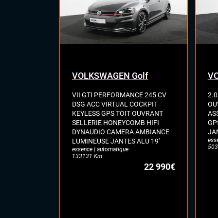
VOLKSWAGEN Golf
VO
VII GTI PERFORMANCE 245 CV
2.0
DSG ACC VIRTUAL COCKPIT
OU
KEYLESS GPS TOIT OUVRANT
AS
SELLERIE HONEYCOMB HIFI
GP
DYNAUDIO CAMERA AMBIANCE
JA
ess
LUMINEUSE JANTES ALU 19'
503
essence | automatique
133131 Km
22 990€