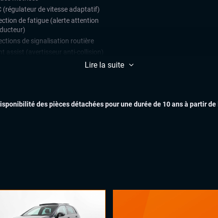
 (régulateur de vitesse adaptatif)
ction de fatigue (alerte attention
ducteur)
ctions de signalisation routière
t assist (avertisseur anti-collision)
e assist (maintien de voie)
Lire la suite
teur de vitesse
ars de stationnement avant et
ère
disponibilité des pièces détachées pour une durée de 10 ans à partir de
ulateur de vitesse
EXTÉR
matisation automatique multizones
arrage mains libres
uie-glaces automatiques
INTÉR
x automatiques
ual cockpit (live cockpit, compteur
tal)
ant chauffant
ant multifonctions