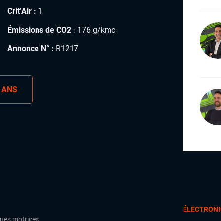
Crit’Air :
1
Émissions de CO2 :
176 g/kmc
Annonce N° :
R1217
 ANS
ÉLECTRONI
oues motrices