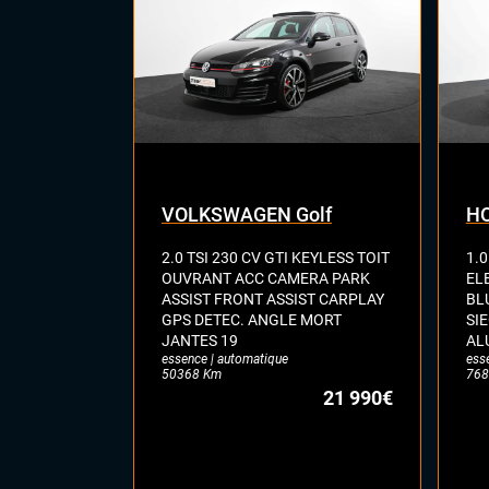
digi
Vol
Vol
VOLKSWAGEN Golf
HO
2.0 TSI 230 CV GTI KEYLESS TOIT
1.0
OUVRANT ACC CAMERA PARK
EL
ASSIST FRONT ASSIST CARPLAY
BL
GPS DETEC. ANGLE MORT
SI
JANTES 19
AL
essence | automatique
ess
50368 Km
768
21 990€