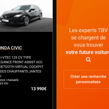
tal)
ant chauffant
ant multifonctions
Les experts TBV
se chargent de
vous trouver
NDA CIVIC
votre future voitur
 I-VTEC 129 CV TYPE
EGANCE FRONT ASSIST ACC
UETOOTH VIRTUAL COCKPIT
EGES CHAUFFANTS JANTES
U
Créer une recherche
ence | manuelle
personnalisée
65 Km
13 990€