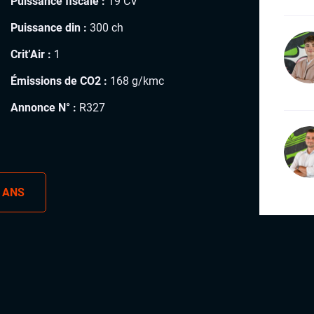
Puissance fiscale :
19 CV
Puissance din :
300 ch
Crit’Air :
1
Émissions de CO2 :
168 g/kmc
Annonce N° :
R327
 ANS