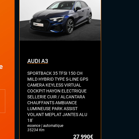
Sellerie cuir
Sièges sport
Volant cuir
AUDI A3
AUDI S5
e
SPORTBACK 35 TFSI 150 CH
SPORTBACK 3
MILD HYBRID TYPE S-LINE GPS
QUATTRO C
CAMERA KEYLESS VIRTUAL
ELECT CHAU
COCKPIT HAYON ELECTRIQUE
RIDE KEYLES
SELLERIE CUIR / ALCANTARA
CHAUFF + WE
CHAUFFANTS AMBIANCE
MALUS
essence | auto
LUMINEUSE PARK ASSIST
98106 Km
VOLANT MEPLAT JANTES ALU
18'
essence | automatique
35234 Km
27 990€