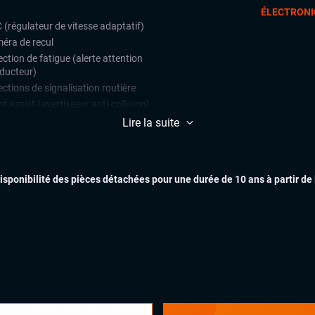
ÉLECTRONI
 (régulateur de vitesse adaptatif)
éra de recul
ction de fatigue (alerte attention
ducteur)
ctions de signalisation routière
t assist (avertisseur anti-collision)
e assist (maintien de voie)
Lire la suite
teur de vitesse
ars de stationnement avant et
ère
disponibilité des pièces détachées pour une durée de 10 ans à partir de
ulateur de vitesse
EXTÉR
matisation automatique multizones
arrage mains libres
uie-glaces automatiques
x automatiques
INTÉR
ges chauffants
es électriques
ual cockpit (live cockpit, compteur