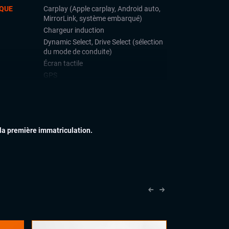
QUE
Carplay (Apple carplay, Android auto,
MirrorLink, système embarqué)
Chargeur induction
Dynamic Select, Drive Select (sélection
du mode de conduite)
Écran tactile
GPS
Ordinateur de bord
Prise USB
Téléphone Bluetooth
 la première immatriculation.
IEUR
Échappement sport
Feux full LED
Jantes alu
Rétroviseurs dégivrants
IEUR
Accoudoir central
Commandes au volant
Eclairage d'ambiance
Palettes au volant