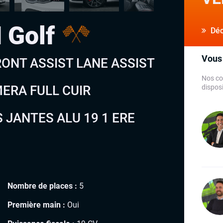
 Golf
Déco
Vous 
RONT ASSIST LANE ASSIST
Nos co
ERA FULL CUIR
disposi
 JANTES ALU 19 1 ERE
Nombre de places :
5
Première main :
Oui