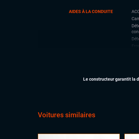
AIDES À LA CONDUITE
ACC
Cam
Déte
con
Déte
Fron
Lan
Limi
Rad
arri
Le constructeur garantit la 
Rég
CONFORT
Cli
Dém
Ess
Voitures similaires
Feu
Siè
Sièg
Virt