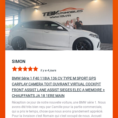
SIMON
Il y a 4 jours
BMW Série 1 F40 118IA 136 CV TYPE M SPORT GPS
CARPLAY CAMERA TOIT OUVRANT VIRTUAL COCKPIT
FRONT ASSIST LANE ASSIST SIEGES ELEC A MEMOIRE +
CHAUFFANTS JA 18 1ERE MAIN
Réception ce jour de notre nouvelle voiture, une BMW série 1. Nous
avons été très bien reçu par Camille pour la partie commerciale,
qui a pris le temps, chose que nous avons grandement apprécié.
Pour la livraison c’est Romain qui c’est occupé de nous. Accueil