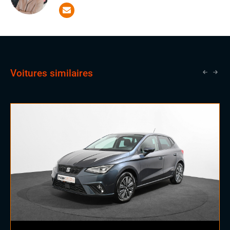
des qualités essentielles pour réussir dans notre
domaine. Il a la chance d'apprendre aux côtés de
vendeurs expérimentés, une opportunité qui lui ouvrira
les portes vers un avenir prometteur en tant que
commercial.
Voitures similaires